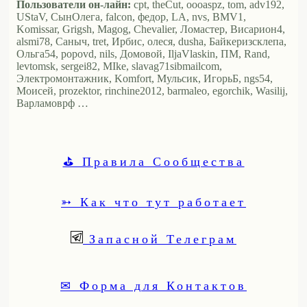
Пользователи он-лайн:
cpt, theCut, oooaspz, tom, adv192,
UStaV, СынОлега, falcon, федор, LA, nvs, BMV1,
Komissar, Grigsh, Magog, Chevalier, Ломастер, Висариoн4,
alsmi78, Саныч, tret, Ирбис, олеся, dusha, Байкеризсклепа,
Ольга54, popovd, nils, Домовой, IljaVlaskin, ПМ, Rand,
levtomsk, sergei82, MIke, slavag71sibmailcom,
Электромонтажник, Komfort, Мульсик, ИгорьБ, ngs54,
Моисей, prozektor, rinchine2012, barmaleo, egorchik, Wasilij,
Варламоврф …
⛳ Правила Сообщества
➳ Как что тут работает
Запасной Телеграм
✉ Форма для Контактов