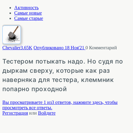
Активность
Самые новые
Самые старые
Chevalier
3.65K
Опубликовано 18 Ноя'21
0
Комментарий
Тестером потыкать надо. Но судя по
дыркам сверху, которые как раз
наверняка для тестера, клеммник
попарно проходной
Вы просматриваете 1 из3 ответов, нажмите здесь, чтобы
просмотреть все ответы.
Регистрация
или
Войдите