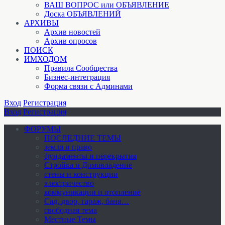
ВАШ ВОПРОС или ОБЪЯВЛЕНИЕ
Доска ОБЪЯВЛЕНИЙ
АРХИВЫ
Архив новостей
Архив опросов
ПОИСК
ИМХОДОМ
Правила Сообщества
Бизнес-интеграция
Форма связи с Админами
Вход
Регистрация
Вход
Регистрация
ФОРУМЫ
ПОСЛЕДНИЕ ТЕМЫ
земля и право
фундаменты и перекрытия
Стройка и Домовладение
стены и конструкции
электричество
коммуникации и отопление
Cад, двор, гараж, баня…
свободная тема
Местные Темы