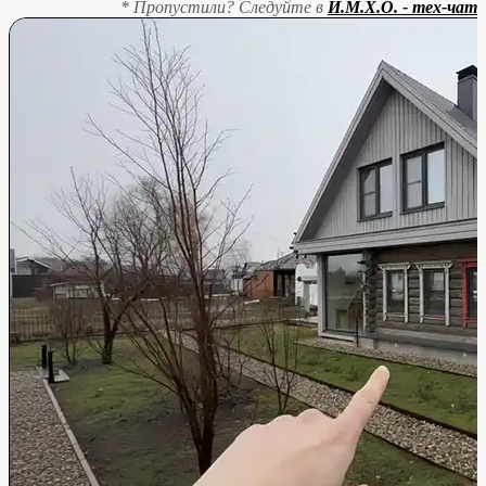
* Пропустили? Следуйте в
И.М.Х.О. - тех-чат