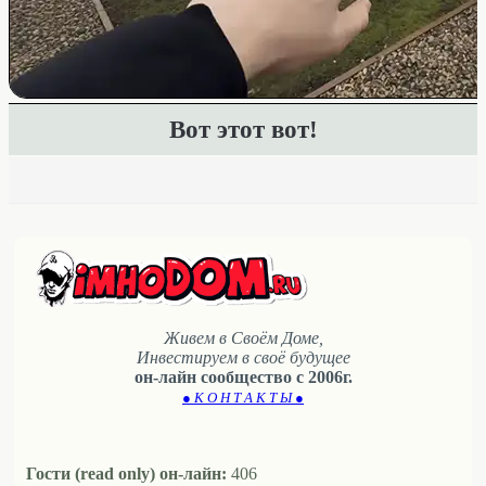
Вот этот вот!
Живем в Своём Доме,
Инвестируем в своё будущее
он-лайн сообщество с 2006г.
● К О Н Т А К Т Ы ●
Гости (read only) он-лайн:
406