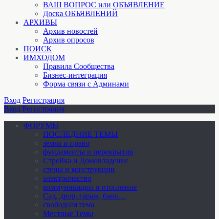
ВАШ ВОПРОС или ОБЪЯВЛЕНИЕ
Доска ОБЪЯВЛЕНИЙ
АРХИВЫ
Архив новостей
Архив опросов
ПОИСК
ИМХОДОМ
Правила Сообщества
Бизнес-интеграция
Форма связи с Админами
Вход
Регистрация
Вход
Регистрация
ФОРУМЫ
ПОСЛЕДНИЕ ТЕМЫ
земля и право
фундаменты и перекрытия
Стройка и Домовладение
стены и конструкции
электричество
коммуникации и отопление
Cад, двор, гараж, баня…
свободная тема
Местные Темы