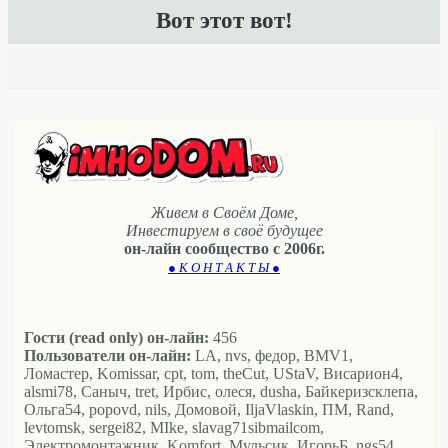
Вот этот вот!
Живем в Своём Доме,
Инвестируем в своё будущее
он-лайн сообщество с 2006г.
● К О Н Т А К Т Ы ●
Гости (read only) он-лайн:
456
Пользователи он-лайн:
LA, nvs, федор, BMV1,
Ломастер, Komissar, cpt, tom, theCut, UStaV, Висариoн4,
alsmi78, Саныч, tret, Ирбис, олеся, dusha, Байкеризсклепа,
Ольга54, popovd, nils, Домовой, IljaVlaskin, ПМ, Rand,
levtomsk, sergei82, MIke, slavag71sibmailcom,
Электромонтажник, Komfort, Мульсик, ИгорьБ, ngs54,