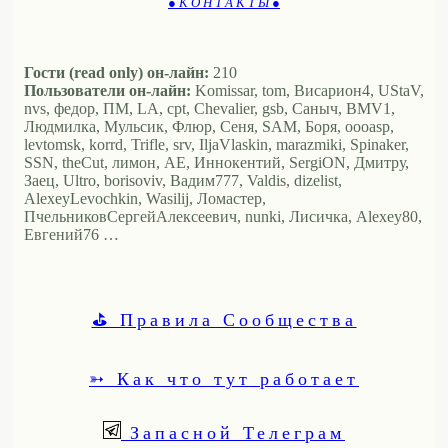
● К О Н Т А К Т Ы ●
Гости (read only) он-лайн:
210
Пользователи он-лайн:
Komissar, tom, Висариoн4, UStaV,
nvs, федор, ПМ, LA, cpt, Chevalier, gsb, Саныч, BMV1,
Людмилка, Мульсик, Флюр, Сеня, SAM, Боря, oooasp,
levtomsk, korrd, Trifle, srv, IljaVlaskin, marazmiki, Spinaker,
SSN, theCut, лимон, АЕ, Иннокентий, SergiON, Дмитру,
Заец, Ultro, borisoviv, Вадим777, Valdis, dizelist,
AlexeyLevochkin, Wasilij, Ломастер,
ПчельниковСергейАлексеевич, nunki, Лисичка, Alexey80,
Евгений76 …
⛳ Правила Сообщества
➳ Как что тут работает
Запасной Телеграм