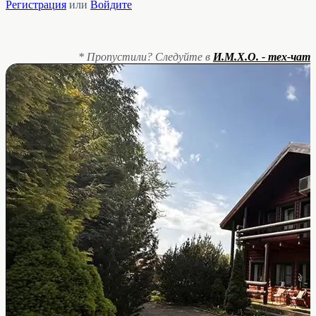
Регистрация
или
Войдите
* Пропустили? Следуйте в
И.М.Х.О. - тех-чат