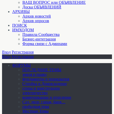
ВАШ ВОПРОС или ОБЪЯВЛЕНИЕ
Доска ОБЪЯВЛЕНИЙ
АРХИВЫ
Архив новостей
Архив опросов
ПОИСК
ИМХОДОМ
Правила Сообщества
Бизнес-интеграция
Форма связи с Админами
Вход
Регистрация
Вход
Регистрация
ФОРУМЫ
ПОСЛЕДНИЕ ТЕМЫ
земля и право
фундаменты и перекрытия
Стройка и Домовладение
стены и конструкции
электричество
коммуникации и отопление
Cад, двор, гараж, баня…
свободная тема
Местные Темы