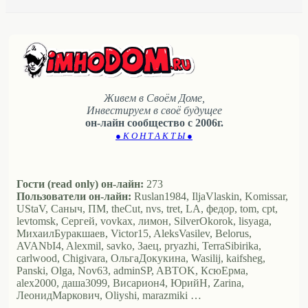
Живем в Своём Доме,
Инвестируем в своё будущее
он-лайн сообщество с 2006г.
● К О Н Т А К Т Ы ●
Гости (read only) он-лайн:
273
Пользователи он-лайн:
Ruslan1984, IljaVlaskin, Komissar,
UStaV, Саныч, ПМ, theCut, nvs, tret, LA, федор, tom, cpt,
levtomsk, Сергей, vovkax, лимон, SilverOkorok, lisyaga,
МихаилБуракшаев, Victor15, AleksVasilev, Belorus,
AVANbI4, Alexmil, savko, Заец, pryazhi, TerraSibirika,
carlwood, Chigivara, ОльгаДокукина, Wasilij, kaifsheg,
Panski, Olga, Nov63, adminSP, ABTOK, КсюЕрма,
alex2000, даша3099, Висариoн4, ЮрийН, Zarina,
ЛеонидМаркович, Oliyshi, marazmiki …