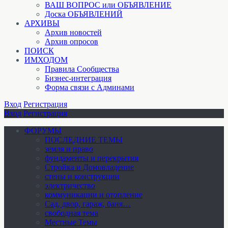
ВАШ ВОПРОС или ОБЪЯВЛЕНИЕ
Доска ОБЪЯВЛЕНИЙ
АРХИВЫ
Архив новостей
Архив опросов
ПОИСК
ИМХОДОМ
Правила Сообщества
Бизнес-интеграция
Форма связи с Админами
Вход
Регистрация
Вход
Регистрация
ФОРУМЫ
ПОСЛЕДНИЕ ТЕМЫ
земля и право
фундаменты и перекрытия
Стройка и Домовладение
стены и конструкции
электричество
коммуникации и отопление
Cад, двор, гараж, баня…
свободная тема
Местные Темы