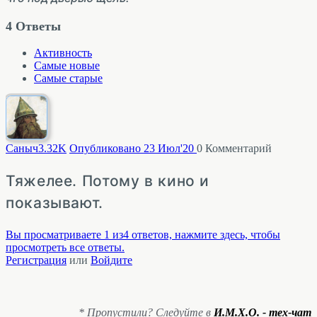
4
Ответы
Активность
Самые новые
Самые старые
Саныч
3.32K
Опубликовано 23 Июл'20
0
Комментарий
Тяжелее. Потому в кино и
показывают.
Вы просматриваете 1 из4 ответов, нажмите здесь, чтобы
просмотреть все ответы.
Регистрация
или
Войдите
* Пропустили? Следуйте в
И.М.Х.О. - тех-чат