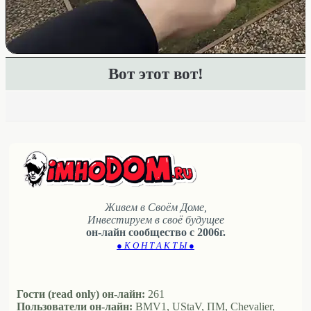
Вот этот вот!
Живем в Своём Доме,
Инвестируем в своё будущее
он-лайн сообщество с 2006г.
● К О Н Т А К Т Ы ●
Гости (read only) он-лайн:
261
Пользователи он-лайн:
BMV1, UStaV, ПМ, Chevalier,