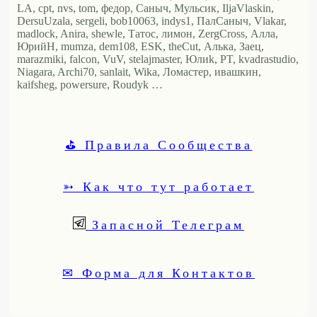
LA, cpt, nvs, tom, федор, Саныч, Мульсик, IljaVlaskin,
DersuUzala, sergeli, bob10063, indys1, ПалСаныч, Vlakar,
madlock, Anira, shewle, Татос, лимон, ZergCross, Алла,
ЮрийН, mumza, dem108, ESK, theCut, Алька, Заец,
marazmiki, falcon, VuV, stelajmaster, Юлиk, PT, kvadrastudio,
Niagara, Archi70, sanlait, Wika, Ломастер, ивашкин,
kaifsheg, powersure, Roudyk …
⛳ Правила Сообщества
➳ Как что тут работает
Запасной Телеграм
✉ Форма для Контактов