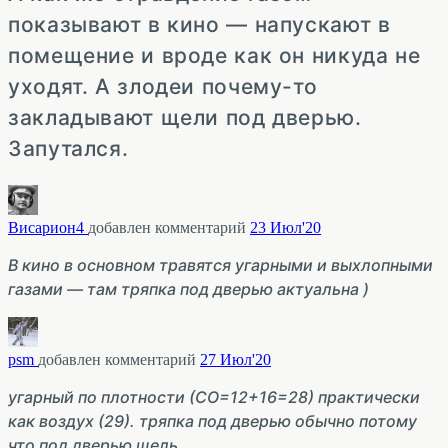
показывают в кино — напускают в
помещение и вроде как он никуда не
уходят. А злодеи почему-то
закладывают щели под дверью.
Запутался.
Висариoн4
добавлен комментарий
23 Июл'20
В кино в основном травятся угарными и выхлопными
газами — там тряпка под дверью актуальна )
psm
добавлен комментарий
27 Июл'20
угарный по плотности (СО=12+16=28) практически
как воздух (29). тряпка под дверью обычно потому
что под дверью щель.