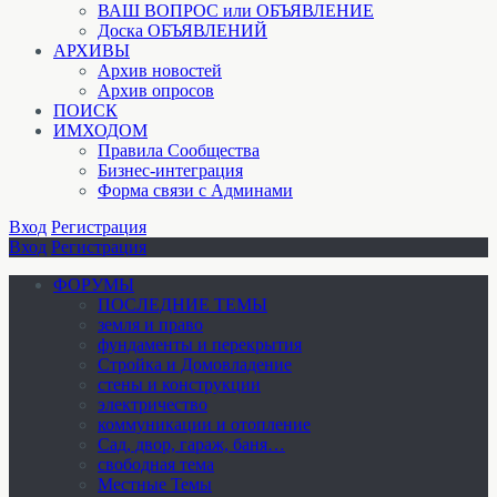
ВАШ ВОПРОС или ОБЪЯВЛЕНИЕ
Доска ОБЪЯВЛЕНИЙ
АРХИВЫ
Архив новостей
Архив опросов
ПОИСК
ИМХОДОМ
Правила Сообщества
Бизнес-интеграция
Форма связи с Админами
Вход
Регистрация
Вход
Регистрация
ФОРУМЫ
ПОСЛЕДНИЕ ТЕМЫ
земля и право
фундаменты и перекрытия
Стройка и Домовладение
стены и конструкции
электричество
коммуникации и отопление
Cад, двор, гараж, баня…
свободная тема
Местные Темы