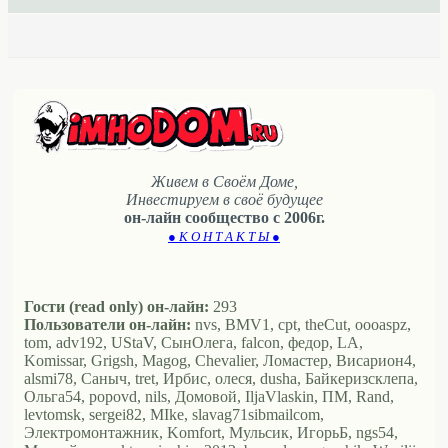
Живем в Своём Доме,
Инвестируем в своё будущее
он-лайн сообщество с 2006г.
● К О Н Т А К Т Ы ●
Гости (read only) он-лайн:
293
Пользователи он-лайн:
nvs, BMV1, cpt, theCut, oooaspz,
tom, adv192, UStaV, СынОлега, falcon, федор, LA,
Komissar, Grigsh, Magog, Chevalier, Ломастер, Висариoн4,
alsmi78, Саныч, tret, Ирбис, олеся, dusha, Байкеризсклепа,
Ольга54, popovd, nils, Домовой, IljaVlaskin, ПМ, Rand,
levtomsk, sergei82, MIke, slavag71sibmailcom,
Электромонтажник, Komfort, Мульсик, ИгорьБ, ngs54,