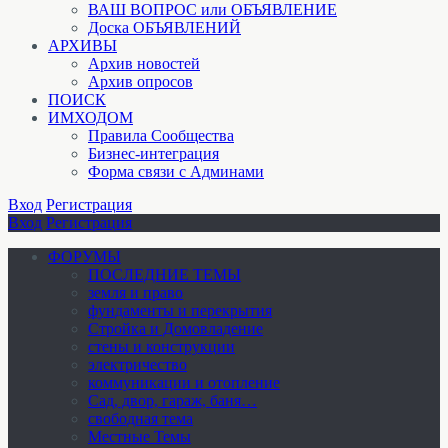
ВАШ ВОПРОС или ОБЪЯВЛЕНИЕ
Доска ОБЪЯВЛЕНИЙ
АРХИВЫ
Архив новостей
Архив опросов
ПОИСК
ИМХОДОМ
Правила Сообщества
Бизнес-интеграция
Форма связи с Админами
Вход
Регистрация
Вход
Регистрация
ФОРУМЫ
ПОСЛЕДНИЕ ТЕМЫ
земля и право
фундаменты и перекрытия
Стройка и Домовладение
стены и конструкции
электричество
коммуникации и отопление
Cад, двор, гараж, баня…
свободная тема
Местные Темы