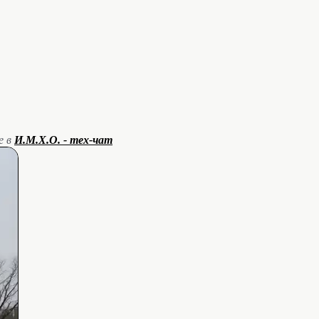
е в
И.М.Х.О. - тех-чат