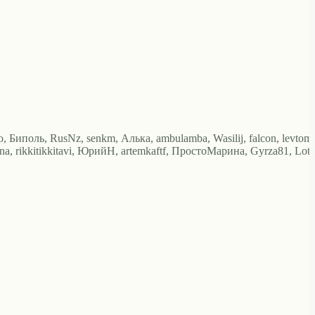
 Биполь, RusNz, senkm, Алька, ambulamba, Wasilij, falcon, levtom
na, rikkitikkitavi, ЮрийН, artemkaftf, ПростоМарина, Gyrza81, Lota