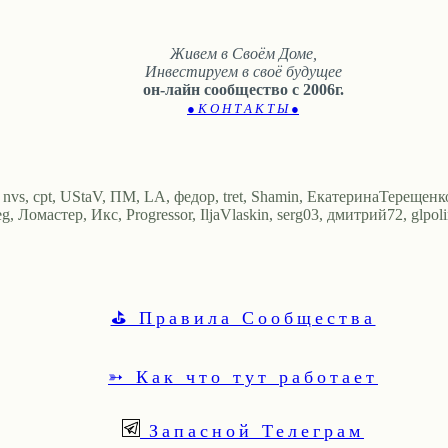
Живем в Своём Доме,
Инвестируем в своё будущее
он-лайн сообщество с 2006г.
● К О Н Т А К Т Ы ●
nvs, cpt, UStaV, ПМ, LA, федор, tret, Shamin, ЕкатеринаТерещенко,
, Ломастер, Икс, Progressor, IljaVlaskin, serg03, дмитрий72, glpoli
⛳ Правила Сообщества
➳ Как что тут работает
Запасной Телеграм