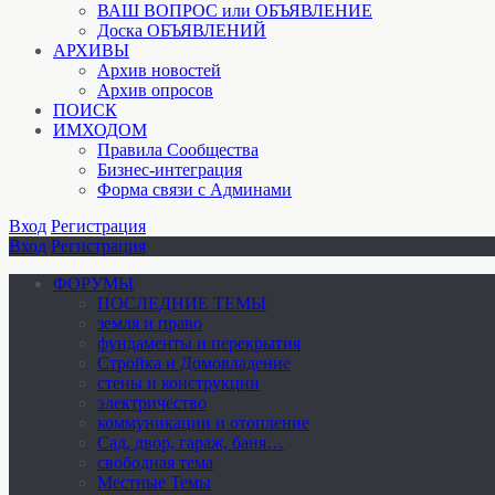
ВАШ ВОПРОС или ОБЪЯВЛЕНИЕ
Доска ОБЪЯВЛЕНИЙ
АРХИВЫ
Архив новостей
Архив опросов
ПОИСК
ИМХОДОМ
Правила Сообщества
Бизнес-интеграция
Форма связи с Админами
Вход
Регистрация
Вход
Регистрация
ФОРУМЫ
ПОСЛЕДНИЕ ТЕМЫ
земля и право
фундаменты и перекрытия
Стройка и Домовладение
стены и конструкции
электричество
коммуникации и отопление
Cад, двор, гараж, баня…
свободная тема
Местные Темы