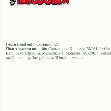
Гости (read only) он-лайн:
421
Пользователи он-лайн:
Саныч, tom, Komissar, BMV1, theCut, 
RemSpektr, Chevalier, Мульсик, srv, Morpfeus, AVANbI4, kaifsheg
raz65, barkoleg, Заец, Левша, 3Dmax, лимон …