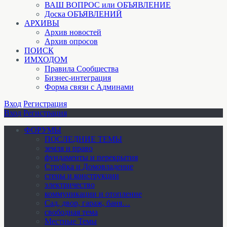
ВАШ ВОПРОС или ОБЪЯВЛЕНИЕ
Доска ОБЪЯВЛЕНИЙ
АРХИВЫ
Архив новостей
Архив опросов
ПОИСК
ИМХОДОМ
Правила Сообщества
Бизнес-интеграция
Форма связи с Админами
Вход
Регистрация
Вход
Регистрация
ФОРУМЫ
ПОСЛЕДНИЕ ТЕМЫ
земля и право
фундаменты и перекрытия
Стройка и Домовладение
стены и конструкции
электричество
коммуникации и отопление
Cад, двор, гараж, баня…
свободная тема
Местные Темы