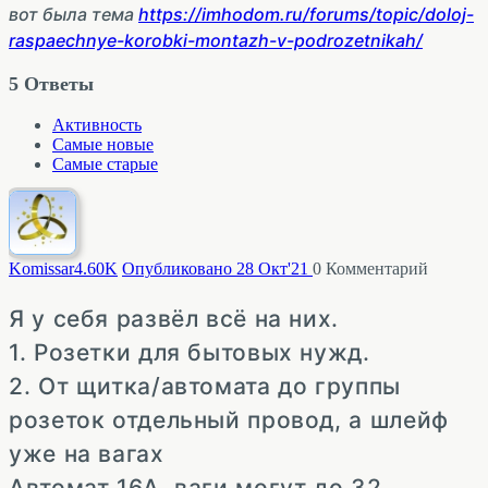
вот была тема
https://imhodom.ru/forums/topic/doloj-
raspaechnye-korobki-montazh-v-podrozetnikah/
5
Ответы
Активность
Самые новые
Самые старые
Komissar
4.60K
Опубликовано 28 Окт'21
0
Комментарий
Я у себя развёл всё на них.
1. Розетки для бытовых нужд.
2. От щитка/автомата до группы
розеток отдельный провод, а шлейф
уже на вагах
Автомат 16А, ваги могут до 32.