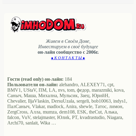
Живем в Своём Доме,
Инвестируем в своё будущее
он-лайн сообщество с 2006г.
● К О Н Т А К Т Ы ●
Гости (read only) он-лайн:
184
Пользователи он-лайн:
alehandro, ALEXEY71, cpt,
BMV1, UStaV, ПМ, LA, nvs, tom, федор, marazmiki, kova,
Саныч, Маша, Михална, Мульсик, Заец, ЮрийН,
Chevalier, IljaVlaskin, DersuUzala, sergeli, bob10063, indys1,
ПалСаныч, Vlakar, madlock, Anira, shewle, Татос, лимон,
ZergCross, Алла, mumza, dem108, ESK, theCut, Алька,
falcon, VuV, stelajmaster, Юлиk, PT, kvadrastudio, Niagara,
Archi70, sanlait, Wika …