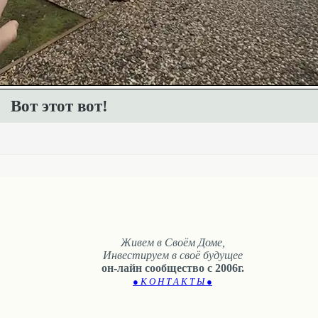
Вот этот вот!
Живем в Своём Доме,
Инвестируем в своё будущее
он-лайн сообщество с 2006г.
● К О Н Т А К Т Ы ●