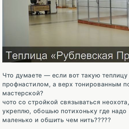
Что думаете — если вот такую теплицу
профнастилом, а верх тонированным п
мастерской?
чото со стройкой связываться неохота,
укреплю, обошью потихоньку где надо 
маленько и обшить чем нить?????