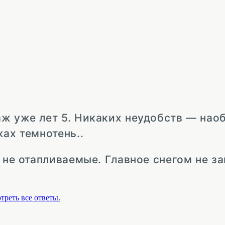
аж уже лет 5. Никаких неудобств — нао
ах темнотень..
 не отапливаемые. Главное снегом не з
треть все ответы.