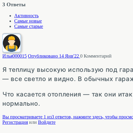
3
Ответы
Активность
Самые новые
Самые старые
Илья0000
15
Опубликовано 14 Янв'22
0
Комментарий
Я теплицу высокую использую под гар
— все светло и видно. В обычных гараж
Что касается отопления — так они итак
нормально.
Вы просматриваете 1 из3 ответов, нажмите здесь, чтобы просмо
Регистрация
или
Войдите