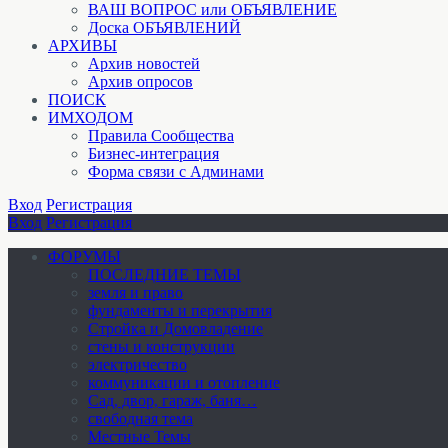
ВАШ ВОПРОС или ОБЪЯВЛЕНИЕ
Доска ОБЪЯВЛЕНИЙ
АРХИВЫ
Архив новостей
Архив опросов
ПОИСК
ИМХОДОМ
Правила Сообщества
Бизнес-интеграция
Форма связи с Админами
Вход
Регистрация
Вход
Регистрация
ФОРУМЫ
ПОСЛЕДНИЕ ТЕМЫ
земля и право
фундаменты и перекрытия
Стройка и Домовладение
стены и конструкции
электричество
коммуникации и отопление
Cад, двор, гараж, баня…
свободная тема
Местные Темы