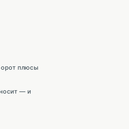
борот плюсы
аносит — и