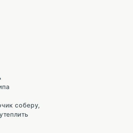
ь
ипа
рчик соберу,
утеплить