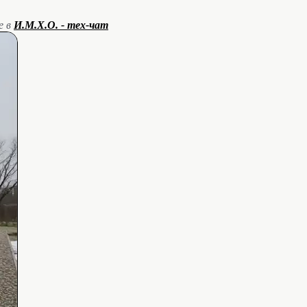
е в
И.М.Х.О. - тех-чат