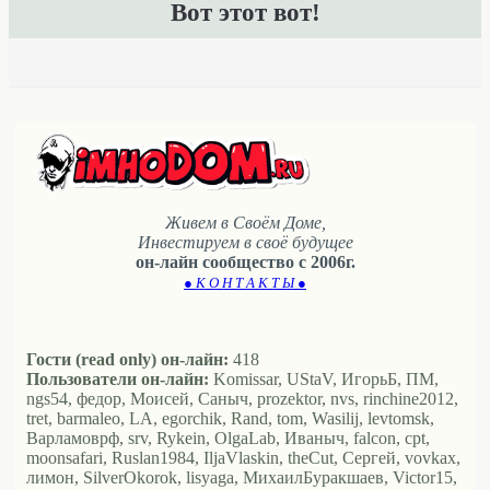
Вот этот вот!
Живем в Своём Доме,
Инвестируем в своё будущее
он-лайн сообщество с 2006г.
● К О Н Т А К Т Ы ●
Гости (read only) он-лайн:
418
Пользователи он-лайн:
Komissar, UStaV, ИгорьБ, ПМ,
ngs54, федор, Моисей, Саныч, prozektor, nvs, rinchine2012,
tret, barmaleo, LA, egorchik, Rand, tom, Wasilij, levtomsk,
Варламоврф, srv, Rykein, OlgaLab, Иваныч, falcon, cpt,
moonsafari, Ruslan1984, IljaVlaskin, theCut, Сергей, vovkax,
лимон, SilverOkorok, lisyaga, МихаилБуракшаев, Victor15,