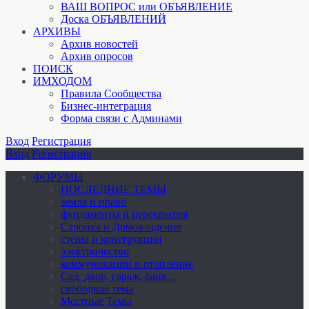
ВАШ ВОПРОС или ОБЪЯВЛЕНИЕ
Доска ОБЪЯВЛЕНИЙ
АРХИВЫ
Архив новостей
Архив опросов
ПОИСК
ИМХОДОМ
Правила Сообщества
Бизнес-интеграция
Форма связи с Админами
Вход
Регистрация
Вход
Регистрация
ФОРУМЫ
ПОСЛЕДНИЕ ТЕМЫ
земля и право
фундаменты и перекрытия
Стройка и Домовладение
стены и конструкции
электричество
коммуникации и отопление
Cад, двор, гараж, баня…
свободная тема
Местные Темы