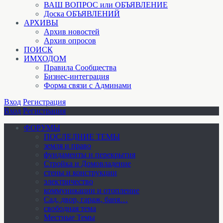
ВАШ ВОПРОС или ОБЪЯВЛЕНИЕ
Доска ОБЪЯВЛЕНИЙ
АРХИВЫ
Архив новостей
Архив опросов
ПОИСК
ИМХОДОМ
Правила Сообщества
Бизнес-интеграция
Форма связи с Админами
Вход
Регистрация
Вход
Регистрация
ФОРУМЫ
ПОСЛЕДНИЕ ТЕМЫ
земля и право
фундаменты и перекрытия
Стройка и Домовладение
стены и конструкции
электричество
коммуникации и отопление
Cад, двор, гараж, баня…
свободная тема
Местные Темы