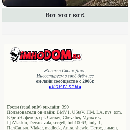
Вот этот вот!
Живем в Своём Доме,
Инвестируем в своё будущее
он-лайн сообщество с 2006г.
● К О Н Т А К Т Ы ●
Гости (read only) он-лайн:
390
Пользователи он-лайн:
BMV1, UStaV, ПМ, LA, nvs, tom,
ЮрийН, федор, cpt, Саныч, Chevalier, Мульсик,
IljaVlaskin, DersuUzala, sergeli, bob10063, indys1,
ПалСаныч, Vlakar, madlock, Anira, shewle, Татос, лимон,