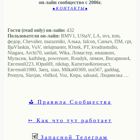
он-лайн сообщество с 2006г.
● К О Н Т А К Т Ы ●
Гости (read only) он-лайн:
432
Пользователи он-лайн:
BMV1, UStaV, LA, nvs, tom,
федор, Chevalier, marazmiki, Алька, falcon, Саныч, ПМ, cpt,
IljaVlaskin, VuV, stelajmaster, Юлиk, PT, kvadrastudio,
Niagara, Archi70, sanlait, Wika, Ломастер, ивашкин,
Мульсик, kaifsheg, powersure, Roudyk, лимон, Висариoн4,
Евгений223, ЮрийН, nikitap, КапитанКопипаст,
Евгений1980, Заец, xiao, Milka60369, ura567, gaddag,
Pronyra, Slavjan, vbifkol, Voz, Кира, saksaul, Людмилка …
⛳ Правила Сообщества
➳ Как что тут работает
Запасной Телеграм