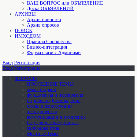
ВАШ ВОПРОС или ОБЪЯВЛЕНИЕ
Доска ОБЪЯВЛЕНИЙ
АРХИВЫ
Архив новостей
Архив опросов
ПОИСК
ИМХОДОМ
Правила Сообщества
Бизнес-интеграция
Форма связи с Админами
Вход
Регистрация
Вход
Регистрация
ФОРУМЫ
ПОСЛЕДНИЕ ТЕМЫ
земля и право
фундаменты и перекрытия
Стройка и Домовладение
стены и конструкции
электричество
коммуникации и отопление
Cад, двор, гараж, баня…
свободная тема
Местные Темы