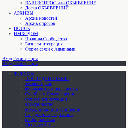
ВАШ ВОПРОС или ОБЪЯВЛЕНИЕ
Доска ОБЪЯВЛЕНИЙ
АРХИВЫ
Архив новостей
Архив опросов
ПОИСК
ИМХОДОМ
Правила Сообщества
Бизнес-интеграция
Форма связи с Админами
Вход
Регистрация
Вход
Регистрация
ФОРУМЫ
ПОСЛЕДНИЕ ТЕМЫ
земля и право
фундаменты и перекрытия
Стройка и Домовладение
стены и конструкции
электричество
коммуникации и отопление
Cад, двор, гараж, баня…
свободная тема
Местные Темы