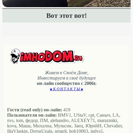
Вот этот вот!
Живем в Своём Доме,
Инвестируем в своё будущее
он-лайн сообщество с 2006г.
● К О Н Т А К Т Ы ●
Гости (read only) он-лайн:
419
Пользователи он-лайн:
BMV1, UStaV, cpt, Саныч, LA,
nvs, tom, федор, ПМ, alehandro, ALEXEY71, marazmiki,
kova, Маша, Михална, Мульсик, Заец, ЮрийН, Chevalier,
IljaVlaskin, DersuUzala, sergeli, bob10063, indys1,