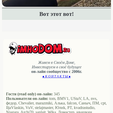
Вот этот вот!
Живем в Своём Доме,
Инвестируем в своё будущее
он-лайн сообщество с 2006г.
● К О Н Т А К Т Ы ●
Гости (read only) он-лайн:
345
Пользователи он-лайн:
tom, BMV1, UStaV, LA, nvs,
федор, Chevalier, marazmiki, Алька, falcon, Саныч, ПМ, cpt,
IljaVlaskin, VuV, stelajmaster, Юлиk, PT, kvadrastudio,
Niagara, Archi70, sanlait, Wika, Ломастер, ивашкин,