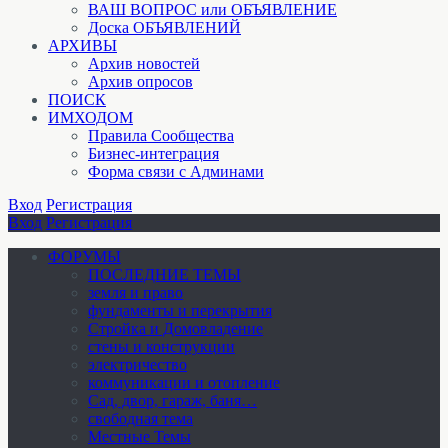
ВАШ ВОПРОС или ОБЪЯВЛЕНИЕ
Доска ОБЪЯВЛЕНИЙ
АРХИВЫ
Архив новостей
Архив опросов
ПОИСК
ИМХОДОМ
Правила Сообщества
Бизнес-интеграция
Форма связи с Админами
Вход
Регистрация
Вход
Регистрация
ФОРУМЫ
ПОСЛЕДНИЕ ТЕМЫ
земля и право
фундаменты и перекрытия
Стройка и Домовладение
стены и конструкции
электричество
коммуникации и отопление
Cад, двор, гараж, баня…
свободная тема
Местные Темы