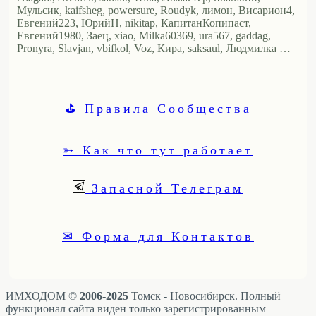
Мульсик, kaifsheg, powersure, Roudyk, лимон, Висариoн4,
Евгений223, ЮрийН, nikitap, КапитанКопипаст,
Евгений1980, Заец, xiao, Milka60369, ura567, gaddag,
Pronyra, Slavjan, vbifkol, Voz, Кира, saksaul, Людмилка …
⛳ Правила Сообщества
➳ Как что тут работает
Запасной Телеграм
✉ Форма для Контактов
ИМХОДОМ ©
2006-2025
Томск - Новосибирск. Полный
функционал сайта виден только зарегистрированным