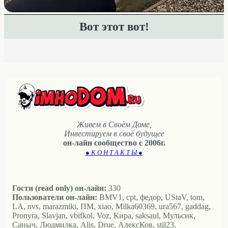
Вот этот вот!
Живем в Своём Доме,
Инвестируем в своё будущее
он-лайн сообщество с 2006г.
● К О Н Т А К Т Ы ●
Гости (read only) он-лайн:
330
Пользователи он-лайн:
BMV1, cpt, федор, UStaV, tom,
LA, nvs, marazmiki, ПМ, xiao, Milka60369, ura567, gaddag,
Pronyra, Slavjan, vbifkol, Voz, Кира, saksaul, Мульсик,
Саныч, Людмилка, Alis, Drue, АлексКов, stil23,