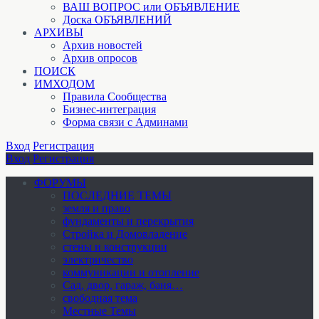
ВАШ ВОПРОС или ОБЪЯВЛЕНИЕ
Доска ОБЪЯВЛЕНИЙ
АРХИВЫ
Архив новостей
Архив опросов
ПОИСК
ИМХОДОМ
Правила Сообщества
Бизнес-интеграция
Форма связи с Админами
Вход
Регистрация
Вход
Регистрация
ФОРУМЫ
ПОСЛЕДНИЕ ТЕМЫ
земля и право
фундаменты и перекрытия
Стройка и Домовладение
стены и конструкции
электричество
коммуникации и отопление
Cад, двор, гараж, баня…
свободная тема
Местные Темы