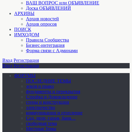
ВАШ ВОПРОС или ОБЪЯВЛЕНИЕ
Доска ОБЪЯВЛЕНИЙ
АРХИВЫ
Архив новостей
Архив опросов
ПОИСК
ИМХОДОМ
Правила Сообщества
Бизнес-интеграция
Форма связи с Админами
Вход
Регистрация
Вход
Регистрация
ФОРУМЫ
ПОСЛЕДНИЕ ТЕМЫ
земля и право
фундаменты и перекрытия
Стройка и Домовладение
стены и конструкции
электричество
коммуникации и отопление
Cад, двор, гараж, баня…
свободная тема
Местные Темы