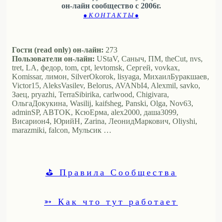
он-лайн сообщество с 2006г.
● К О Н Т А К Т Ы ●
Гости (read only) он-лайн:
273
Пользователи он-лайн:
UStaV, Саныч, ПМ, theCut, nvs,
tret, LA, федор, tom, cpt, levtomsk, Сергей, vovkax,
Komissar, лимон, SilverOkorok, lisyaga, МихаилБуракшаев,
Victor15, AleksVasilev, Belorus, AVANbI4, Alexmil, savko,
Заец, pryazhi, TerraSibirika, carlwood, Chigivara,
ОльгаДокукина, Wasilij, kaifsheg, Panski, Olga, Nov63,
adminSP, ABTOK, КсюЕрма, alex2000, даша3099,
Висариoн4, ЮрийН, Zarina, ЛеонидМаркович, Oliyshi,
marazmiki, falcon, Мульсик …
⛳ Правила Сообщества
➳ Как что тут работает