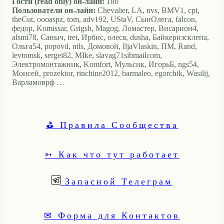
Гости (read only) он-лайн:
186
Пользователи он-лайн:
Chevalier, LA, nvs, BMV1, cpt,
theCut, oooaspz, tom, adv192, UStaV, СынОлега, falcon,
федор, Komissar, Grigsh, Magog, Ломастер, Висариoн4,
alsmi78, Саныч, tret, Ирбис, олеся, dusha, Байкеризсклепа,
Ольга54, popovd, nils, Домовой, IljaVlaskin, ПМ, Rand,
levtomsk, sergei82, MIke, slavag71sibmailcom,
Электромонтажник, Komfort, Мульсик, ИгорьБ, ngs54,
Моисей, prozektor, rinchine2012, barmaleo, egorchik, Wasilij,
Варламоврф …
⛳ Правила Сообщества
➳ Как что тут работает
Запасной Телеграм
✉ Форма для Контактов