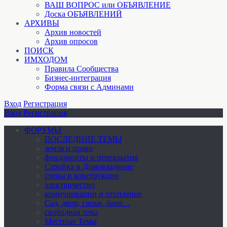
ВАШ ВОПРОС или ОБЪЯВЛЕНИЕ
Доска ОБЪЯВЛЕНИЙ
АРХИВЫ
Архив новостей
Архив опросов
ПОИСК
ИМХОДОМ
Правила Сообщества
Бизнес-интеграция
Форма связи с Админами
Вход
Регистрация
Вход
Регистрация
ФОРУМЫ
ПОСЛЕДНИЕ ТЕМЫ
земля и право
фундаменты и перекрытия
Стройка и Домовладение
стены и конструкции
электричество
коммуникации и отопление
Cад, двор, гараж, баня…
свободная тема
Местные Темы