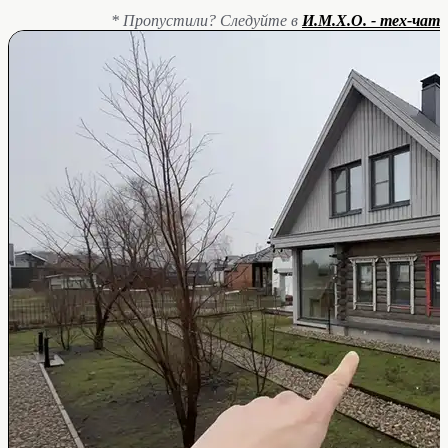
* Пропустили? Следуйте в
И.М.Х.О. - тех-чат