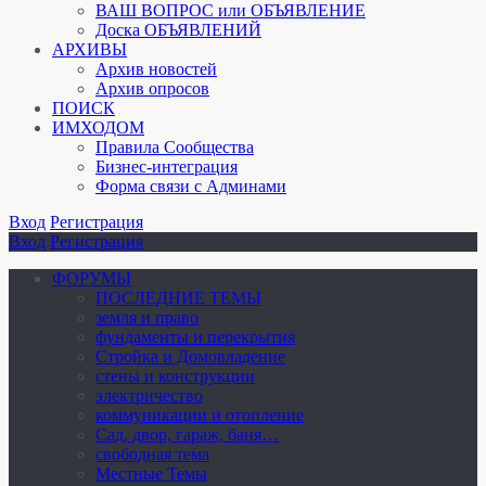
ВАШ ВОПРОС или ОБЪЯВЛЕНИЕ
Доска ОБЪЯВЛЕНИЙ
АРХИВЫ
Архив новостей
Архив опросов
ПОИСК
ИМХОДОМ
Правила Сообщества
Бизнес-интеграция
Форма связи с Админами
Вход
Регистрация
Вход
Регистрация
ФОРУМЫ
ПОСЛЕДНИЕ ТЕМЫ
земля и право
фундаменты и перекрытия
Стройка и Домовладение
стены и конструкции
электричество
коммуникации и отопление
Cад, двор, гараж, баня…
свободная тема
Местные Темы