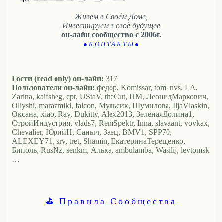
Живем в Своём Доме,
Инвестируем в своё будущее
он-лайн сообщество с 2006г.
● К О Н Т А К Т Ы ●
Гости (read only) он-лайн:
317
Пользователи он-лайн:
федор, Komissar, tom, nvs, LA,
Zarina, kaifsheg, cpt, UStaV, theCut, ПМ, ЛеонидМаркович,
Oliyshi, marazmiki, falcon, Мульсик, Шумилова, IljaVlaskin,
Оксана, xiao, Ray, Dukitty, Alex2013, ЗеленаяДолина1,
СтройИндустрия, vlads7, RemSpektr, Inna, slavaant, vovkax,
Chevalier, ЮрийН, Саныч, Заец, BMV1, SPP70,
ALEXEY71, srv, tret, Shamin, ЕкатеринаТерещенко,
Биполь, RusNz, senkm, Алька, ambulamba, Wasilij, levtomsk
…
⛳ Правила Сообщества