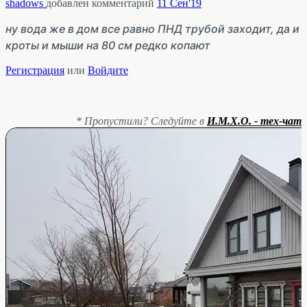
shadows
добавлен комментарий
11 Сен'19
ну вода же в дом все равно ПНД трубой заходит, да и
кроты и мыши на 80 см редко копают
Регистрация
или
Войдите
* Пропустили? Следуйте в
И.М.Х.О. - тех-чат