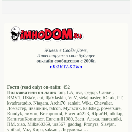
Живем в Своём Доме,
Инвестируем в своё будущее
он-лайн сообщество с 2006г.
● К О Н Т А К Т Ы ●
Гости (read only) он-лайн:
452
Пользователи он-лайн:
tom, LA, nvs, федор, Саныч,
BMV1, UStaV, cpt, IljaVlaskin, VuV, stelajmaster, Юлиk, PT,
kvadrastudio, Niagara, Archi70, sanlait, Wika, Chevalier,
Ломастер, ивашкин, falcon, Мульсик, kaifsheg, powersure,
Roudyk, лимон, Висариoн4, Евгений223, ЮрийН, nikitap,
КапитанКопипаст, Евгений1980, Заец, Алька, marazmiki,
ПМ, xiao, Milka60369, ura567, gaddag, Pronyra, Slavjan,
vbifkol, Voz, Кира, saksaul, Людмилка …