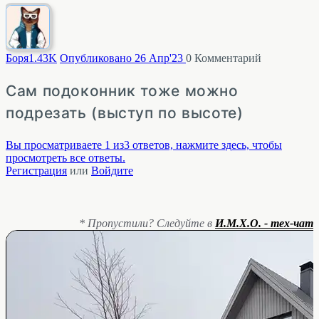
Боря
1.43K
Опубликовано 26 Апр'23
0
Комментарий
Сам подоконник тоже можно
подрезать (выступ по высоте)
Вы просматриваете 1 из3 ответов, нажмите здесь, чтобы
просмотреть все ответы.
Регистрация
или
Войдите
* Пропустили? Следуйте в
И.М.Х.О. - тех-чат