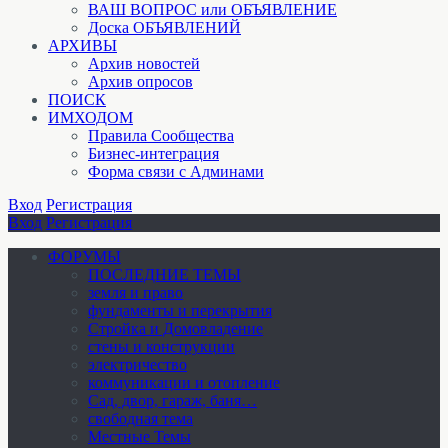
ВАШ ВОПРОС или ОБЪЯВЛЕНИЕ
Доска ОБЪЯВЛЕНИЙ
АРХИВЫ
Архив новостей
Архив опросов
ПОИСК
ИМХОДОМ
Правила Сообщества
Бизнес-интеграция
Форма связи с Админами
Вход
Регистрация
Вход
Регистрация
ФОРУМЫ
ПОСЛЕДНИЕ ТЕМЫ
земля и право
фундаменты и перекрытия
Стройка и Домовладение
стены и конструкции
электричество
коммуникации и отопление
Cад, двор, гараж, баня…
свободная тема
Местные Темы