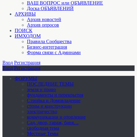
ВАШ ВОПРОС или ОБЪЯВЛЕНИЕ
Доска ОБЪЯВЛЕНИЙ
АРХИВЫ
Архив новостей
Архив опросов
ПОИСК
ИМХОДОМ
Правила Сообщества
Бизнес-интеграция
Форма связи с Админами
Вход
Регистрация
Вход
Регистрация
ФОРУМЫ
ПОСЛЕДНИЕ ТЕМЫ
земля и право
фундаменты и перекрытия
Стройка и Домовладение
стены и конструкции
электричество
коммуникации и отопление
Cад, двор, гараж, баня…
свободная тема
Местные Темы