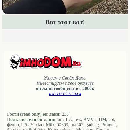
Вот этот вот!
Живем в Своём Доме,
Инвестируем в своё будущее
он-лайн сообщество с 2006г.
● К О Н Т А К Т Ы ●
Гости (read only) он-лайн:
238
Пользователи он-лайн:
tom, LA, nvs, BMV1, ПМ, cpt,
федор, UStaV, xiao, Milka60369, ura567, gaddag, Pronyra,
Slavjan, vbifkol, Voz, Кира, saksaul, Мульсик, Саныч,