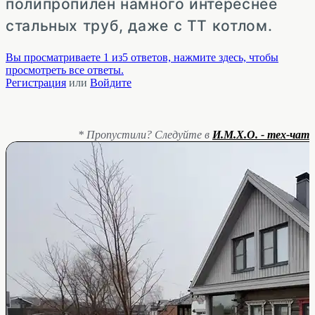
полипропилен намного интереснее
стальных труб, даже с ТТ котлом.
Вы просматриваете 1 из5 ответов, нажмите здесь, чтобы
просмотреть все ответы.
Регистрация
или
Войдите
* Пропустили? Следуйте в
И.М.Х.О. - тех-чат