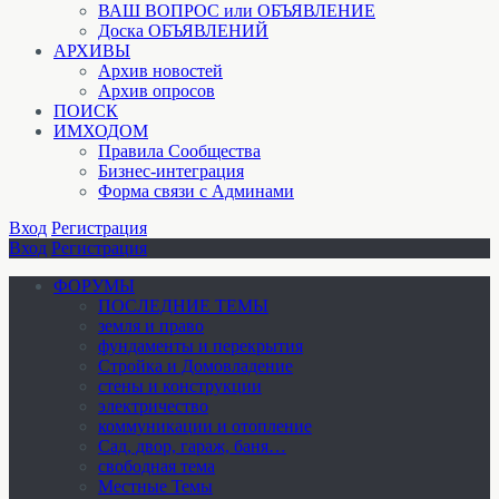
ВАШ ВОПРОС или ОБЪЯВЛЕНИЕ
Доска ОБЪЯВЛЕНИЙ
АРХИВЫ
Архив новостей
Архив опросов
ПОИСК
ИМХОДОМ
Правила Сообщества
Бизнес-интеграция
Форма связи с Админами
Вход
Регистрация
Вход
Регистрация
ФОРУМЫ
ПОСЛЕДНИЕ ТЕМЫ
земля и право
фундаменты и перекрытия
Стройка и Домовладение
стены и конструкции
электричество
коммуникации и отопление
Cад, двор, гараж, баня…
свободная тема
Местные Темы