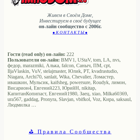
Живем в Своём Доме,
Инвестируем в своё будущее
он-лайн сообщество с 2006г.
● К О Н Т А К Т Ы ●
Гости (read only) он-лайн:
222
Пользователи он-лайн:
BMV1, UStaV, tom, LA, nvs,
федор, marazmiki, Алька, falcon, Саныч, ПМ, cpt,
IljaVlaskin, VuV, stelajmaster, Юлиk, PT, kvadrastudio,
Niagara, Archi70, sanlait, Wika, Chevalier, Ломастер,
ивашкин, Мульсик, kaifsheg, powersure, Roudyk, лимон,
Висариoн4, Евгений223, ЮрийН, nikitap,
КапитанКопипаст, Евгений1980, Заец, xiao, Milka60369,
ura567, gaddag, Pronyra, Slavjan, vbifkol, Voz, Кира, saksaul,
Людмилка …
⛳ Правила Сообщества