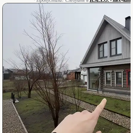
* Пропустили? Следуйте в
И.М.Х.О. - тех-чат