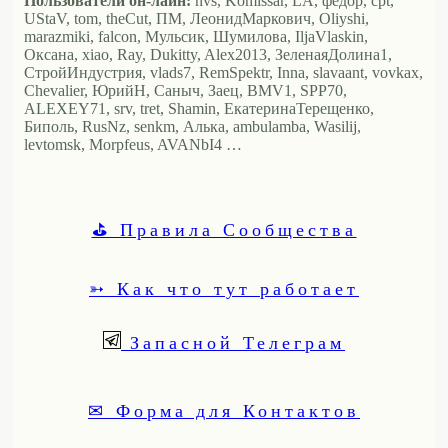
Пользователи он-лайн:
nvs, Komissar, LA, федор, cpt,
UStaV, tom, theCut, ПМ, ЛеонидМаркович, Oliyshi,
marazmiki, falcon, Мульсик, Шумилова, IljaVlaskin,
Оксана, xiao, Ray, Dukitty, Alex2013, ЗеленаяДолина1,
СтройИндустрия, vlads7, RemSpektr, Inna, slavaant, vovkax,
Chevalier, ЮрийН, Саныч, Заец, BMV1, SPP70,
ALEXEY71, srv, tret, Shamin, ЕкатеринаТерещенко,
Биполь, RusNz, senkm, Алька, ambulamba, Wasilij,
levtomsk, Morpfeus, AVANbI4 …
⛳ Правила Сообщества
➳ Как что тут работает
Запасной Телеграм
✉ Форма для Контактов