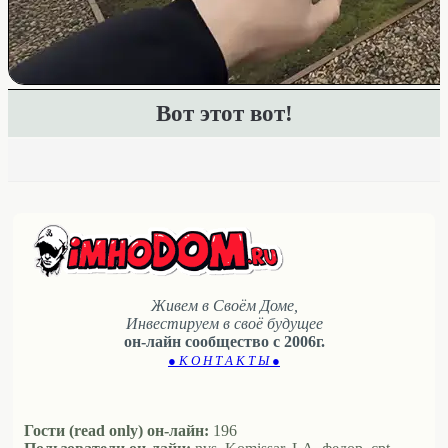
Вот этот вот!
Живем в Своём Доме,
Инвестируем в своё будущее
он-лайн сообщество с 2006г.
● К О Н Т А К Т Ы ●
Гости (read only) он-лайн:
196