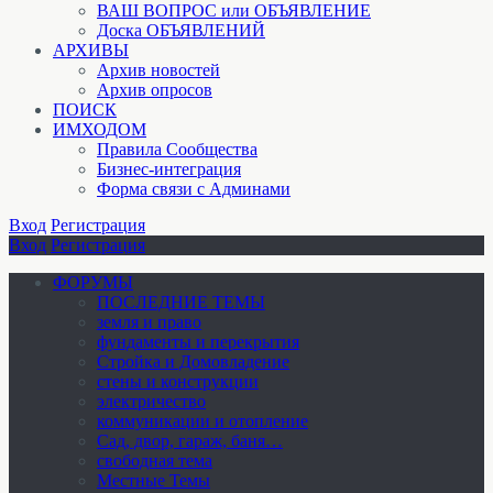
ВАШ ВОПРОС или ОБЪЯВЛЕНИЕ
Доска ОБЪЯВЛЕНИЙ
АРХИВЫ
Архив новостей
Архив опросов
ПОИСК
ИМХОДОМ
Правила Сообщества
Бизнес-интеграция
Форма связи с Админами
Вход
Регистрация
Вход
Регистрация
ФОРУМЫ
ПОСЛЕДНИЕ ТЕМЫ
земля и право
фундаменты и перекрытия
Стройка и Домовладение
стены и конструкции
электричество
коммуникации и отопление
Cад, двор, гараж, баня…
свободная тема
Местные Темы