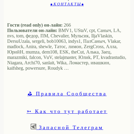
● К О Н Т А К Т Ы ●
Гости (read only) он-лайн:
266
Пользователи он-лайн:
BMV1, UStaV, cpt, Саныч, LA,
nvs, tom, федор, ПМ, Chevalier, Мульсик, IljaVlaskin,
DersuUzala, sergeli, bob10063, indys1, ПалСаныч, Vlakar,
madlock, Anira, shewle, Татос, лимон, ZergCross, Алла,
ЮрийН, mumza, dem108, ESK, theCut, Алька, Заец,
marazmiki, falcon, VuV, stelajmaster, Юлиk, PT, kvadrastudio,
Niagara, Archi70, sanlait, Wika, Ломастер, ивашкин,
kaifsheg, powersure, Roudyk …
⛳ Правила Сообщества
➳ Как что тут работает
Запасной Телеграм