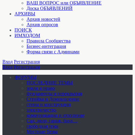
ВАШ ВОПРОС или ОБЪЯВЛЕНИЕ
Доска ОБЪЯВЛЕНИЙ
АРХИВЫ
Архив новостей
Архив опросов
ПОИСК
ИМХОДОМ
Правила Сообщества
Бизнес-интеграция
Форма связи с Админами
Вход
Регистрация
Вход
Регистрация
ФОРУМЫ
ПОСЛЕДНИЕ ТЕМЫ
земля и право
фундаменты и перекрытия
Стройка и Домовладение
стены и конструкции
электричество
коммуникации и отопление
Cад, двор, гараж, баня…
свободная тема
Местные Темы