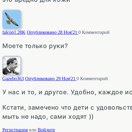
falcon
1.28K
Опубликовано 28 Ноя'21
0
Комментарий
Моете только руки?
Gazebo
363
Опубликовано 29 Ноя'21
0
Комментарий
У нас и то, и другое. Удобно, каждое 
Кстати, замечено что дети с удовольс
мыть не надо, сами ходят ))
Регистрация
или
Войдите