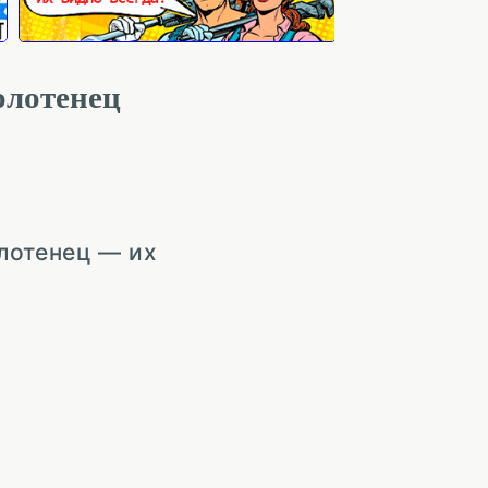
олотенец
лотенец — их