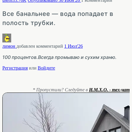
user83
3.76K
Опубликовано 30 Июн'26
1
Комментарий
Все банальнее — вода попадает в
полость трубки.
лимон
добавлен комментарий
1 Июл'26
100 процентов.Всегда промываю и сухим храню.
Регистрация
или
Войдите
* Пропустили? Следуйте в
И.М.Х.О. - тех-чат