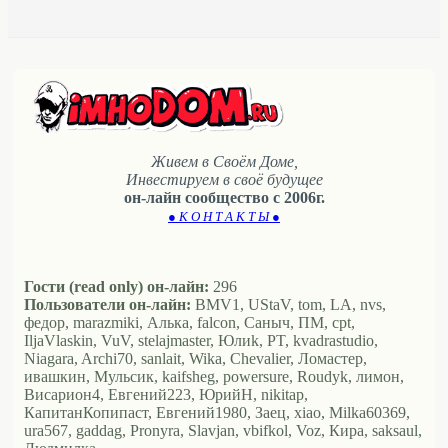
Живем в Своём Доме,
Инвестируем в своё будущее
он-лайн сообщество с 2006г.
● К О Н Т А К Т Ы ●
Гости (read only) он-лайн:
296
Пользователи он-лайн:
BMV1, UStaV, tom, LA, nvs,
федор, marazmiki, Алька, falcon, Саныч, ПМ, cpt,
IljaVlaskin, VuV, stelajmaster, Юлиk, PT, kvadrastudio,
Niagara, Archi70, sanlait, Wika, Chevalier, Ломастер,
ивашкин, Мульсик, kaifsheg, powersure, Roudyk, лимон,
Висариoн4, Евгений223, ЮрийН, nikitap,
КапитанКопипаст, Евгений1980, Заец, xiao, Milka60369,
ura567, gaddag, Pronyra, Slavjan, vbifkol, Voz, Кира, saksaul,