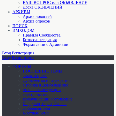
ВАШ ВОПРОС или ОБЪЯВЛЕНИЕ
Доска ОБЪЯВЛЕНИЙ
АРХИВЫ
Архив новостей
Архив опросов
ПОИСК
ИМХОДОМ
Правила Сообщества
Бизнес-интеграция
Форма связи с Админами
Вход
Регистрация
Вход
Регистрация
ФОРУМЫ
ПОСЛЕДНИЕ ТЕМЫ
земля и право
фундаменты и перекрытия
Стройка и Домовладение
стены и конструкции
электричество
коммуникации и отопление
Cад, двор, гараж, баня…
свободная тема
Местные Темы