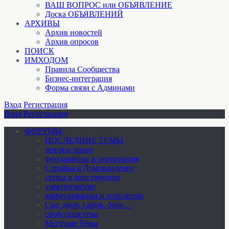
ВАШ ВОПРОС или ОБЪЯВЛЕНИЕ
Доска ОБЪЯВЛЕНИЙ
АРХИВЫ
Архив новостей
Архив опросов
ПОИСК
ИМХОДОМ
Правила Сообщества
Бизнес-интеграция
Форма связи с Админами
Вход
Регистрация
Вход
Регистрация
ФОРУМЫ
ПОСЛЕДНИЕ ТЕМЫ
земля и право
фундаменты и перекрытия
Стройка и Домовладение
стены и конструкции
электричество
коммуникации и отопление
Cад, двор, гараж, баня…
свободная тема
Местные Темы