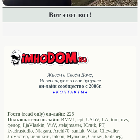
Вот этот вот!
Живем в Своём Доме,
Инвестируем в своё будущее
он-лайн сообщество с 2006г.
● К О Н Т А К Т Ы ●
Гости (read only) он-лайн:
225
Пользователи он-лайн:
BMV1, cpt, UStaV, LA, tom, nvs,
федор, IljaVlaskin, VuV, stelajmaster, Юлиk, PT,
kvadrastudio, Niagara, Archi70, sanlait, Wika, Chevalier,
Ломастер, ивашкин, falcon, Мульсик, Саныч, kaifsheg,