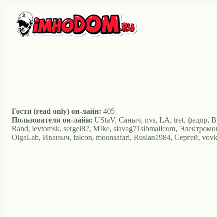
Гости (read only) он-лайн:
405
Пользователи он-лайн:
UStaV, Саныч, nvs, LA, tret, федор, B
Rand, levtomsk, sergei82, MIke, slavag71sibmailcom, Электромон
OlgaLab, Иваныч, falcon, moonsafari, Ruslan1984, Сергей, vo