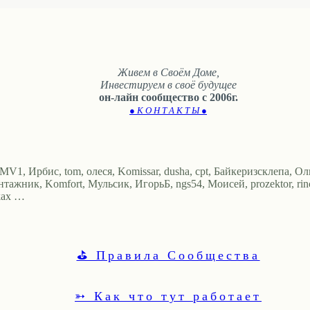
Живем в Своём Доме,
Инвестируем в своё будущее
он-лайн сообщество с 2006г.
● К О Н Т А К Т Ы ●
MV1, Ирбис, tom, олеся, Komissar, dusha, cpt, Байкеризсклепа, Оль
тажник, Komfort, Мульсик, ИгорьБ, ngs54, Моисей, prozektor, rinch
vkax …
⛳ Правила Сообщества
➳ Как что тут работает