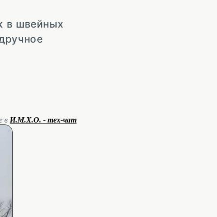
к в швейных
одручное
е в
И.М.Х.О. - тех-чат