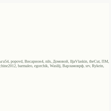
га54, popovd, Висариoн4, nils, Домовой, IljaVlaskin, theCut, ПМ,
ine2012, barmaleo, egorchik, Wasilij, Варламоврф, srv, Rykein,