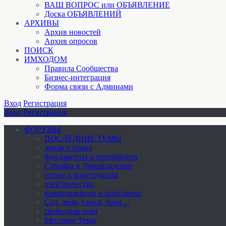
ВАШ ВОПРОС или ОБЪЯВЛЕНИЕ
Доска ОБЪЯВЛЕНИЙ
АРХИВЫ
Архив новостей
Архив опросов
ПОИСК
ИМХОДОМ
Правила Сообщества
Бизнес-интеграция
Форма связи с Админами
Вход
Регистрация
Вход
Регистрация
ФОРУМЫ
ПОСЛЕДНИЕ ТЕМЫ
земля и право
фундаменты и перекрытия
Стройка и Домовладение
стены и конструкции
электричество
коммуникации и отопление
Cад, двор, гараж, баня…
свободная тема
Местные Темы