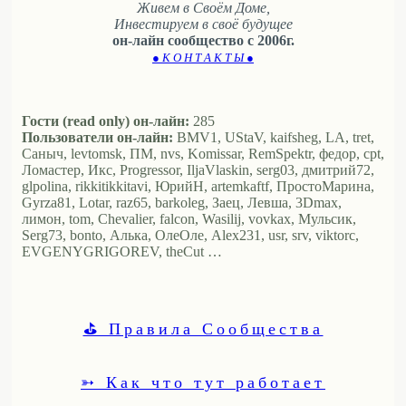
Живем в Своём Доме,
Инвестируем в своё будущее
он-лайн сообщество с 2006г.
● К О Н Т А К Т Ы ●
Гости (read only) он-лайн:
285
Пользователи он-лайн:
BMV1, UStaV, kaifsheg, LA, tret,
Саныч, levtomsk, ПМ, nvs, Komissar, RemSpektr, федор, cpt,
Ломастер, Икс, Progressor, IljaVlaskin, serg03, дмитрий72,
glpolina, rikkitikkitavi, ЮрийН, artemkaftf, ПростоМарина,
Gyrza81, Lotar, raz65, barkoleg, Заец, Левша, 3Dmax,
лимон, tom, Chevalier, falcon, Wasilij, vovkax, Мульсик,
Serg73, bonto, Алька, ОлеОле, Alex231, usr, srv, viktorc,
EVGENYGRIGOREV, theCut …
⛳ Правила Сообщества
➳ Как что тут работает