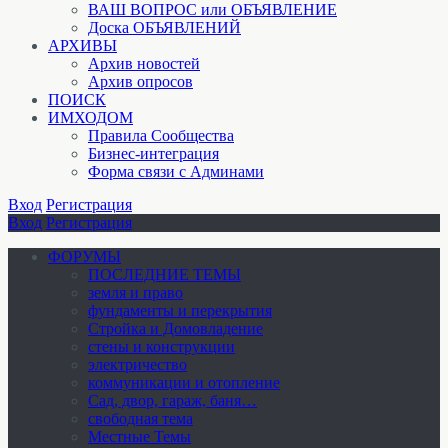
ВАШ ВОПРОС или ОБЪЯВЛЕНИЕ
Доска ОБЪЯВЛЕНИЙ
АРХИВЫ
Архив новостей
Архив опросов
ПОИСК
ИМХОДОМ
Правила Сообщества
Бизнес-интеграция
Форма связи с Админами
Вход
Регистрация
Вход
Регистрация
ФОРУМЫ
ПОСЛЕДНИЕ ТЕМЫ
земля и право
фундаменты и перекрытия
Стройка и Домовладение
стены и конструкции
электричество
коммуникации и отопление
Cад, двор, гараж, баня…
свободная тема
Местные Темы