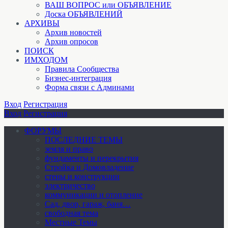
ВАШ ВОПРОС или ОБЪЯВЛЕНИЕ
Доска ОБЪЯВЛЕНИЙ
АРХИВЫ
Архив новостей
Архив опросов
ПОИСК
ИМХОДОМ
Правила Сообщества
Бизнес-интеграция
Форма связи с Админами
Вход
Регистрация
Вход
Регистрация
ФОРУМЫ
ПОСЛЕДНИЕ ТЕМЫ
земля и право
фундаменты и перекрытия
Стройка и Домовладение
стены и конструкции
электричество
коммуникации и отопление
Cад, двор, гараж, баня…
свободная тема
Местные Темы