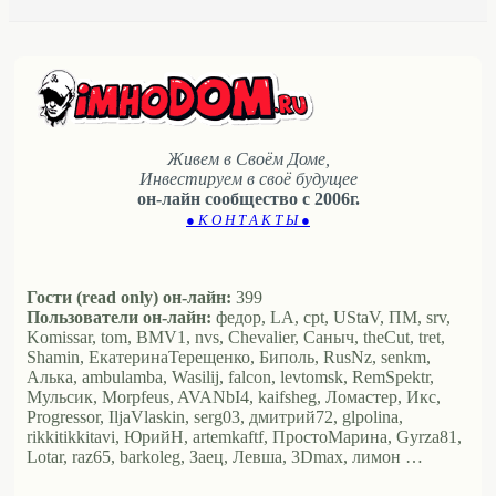
Живем в Своём Доме,
Инвестируем в своё будущее
он-лайн сообщество с 2006г.
● К О Н Т А К Т Ы ●
Гости (read only) он-лайн:
399
Пользователи он-лайн:
федор, LA, cpt, UStaV, ПМ, srv,
Komissar, tom, BMV1, nvs, Chevalier, Саныч, theCut, tret,
Shamin, ЕкатеринаТерещенко, Биполь, RusNz, senkm,
Алька, ambulamba, Wasilij, falcon, levtomsk, RemSpektr,
Мульсик, Morpfeus, AVANbI4, kaifsheg, Ломастер, Икс,
Progressor, IljaVlaskin, serg03, дмитрий72, glpolina,
rikkitikkitavi, ЮрийН, artemkaftf, ПростоМарина, Gyrza81,
Lotar, raz65, barkoleg, Заец, Левша, 3Dmax, лимон …