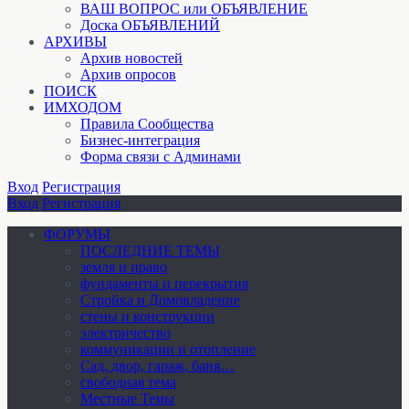
ВАШ ВОПРОС или ОБЪЯВЛЕНИЕ
Доска ОБЪЯВЛЕНИЙ
АРХИВЫ
Архив новостей
Архив опросов
ПОИСК
ИМХОДОМ
Правила Сообщества
Бизнес-интеграция
Форма связи с Админами
Вход
Регистрация
Вход
Регистрация
ФОРУМЫ
ПОСЛЕДНИЕ ТЕМЫ
земля и право
фундаменты и перекрытия
Стройка и Домовладение
стены и конструкции
электричество
коммуникации и отопление
Cад, двор, гараж, баня…
свободная тема
Местные Темы