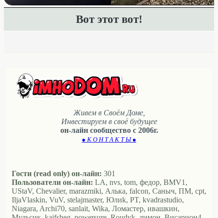
Вот этот вот!
Живем в Своём Доме,
Инвестируем в своё будущее
он-лайн сообщество с 2006г.
● К О Н Т А К Т Ы ●
Гости (read only) он-лайн:
301
Пользователи он-лайн:
LA, nvs, tom, федор, BMV1,
UStaV, Chevalier, marazmiki, Алька, falcon, Саныч, ПМ, cpt,
IljaVlaskin, VuV, stelajmaster, Юлиk, PT, kvadrastudio,
Niagara, Archi70, sanlait, Wika, Ломастер, ивашкин,
Мульсик, kaifsheg, powersure, Roudyk, лимон, Висариoн4,