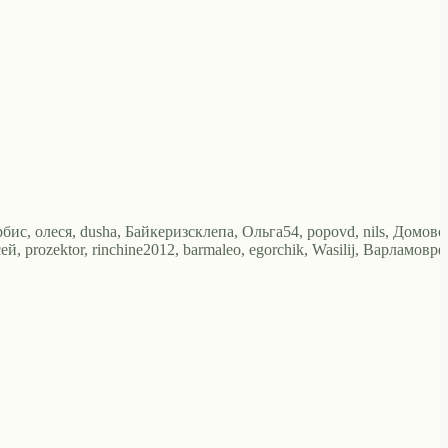
рбис, олеся, dusha, Байкеризсклепа, Ольга54, popovd, nils, Домово
 prozektor, rinchine2012, barmaleo, egorchik, Wasilij, Варламоврф