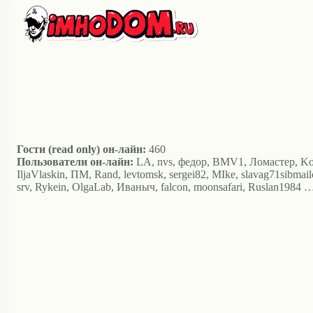
Гости (read only) он-лайн:
460
Пользователи он-лайн:
LA, nvs, федор, BMV1, Ломастер, Komis
IljaVlaskin, ПМ, Rand, levtomsk, sergei82, MIke, slavag71sibm
srv, Rykein, OlgaLab, Иваныч, falcon, moonsafari, Ruslan1984 