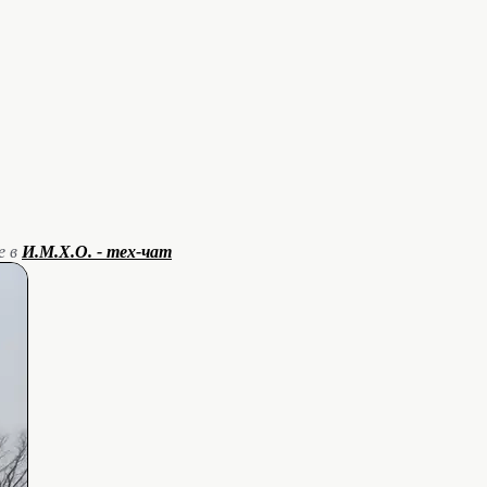
е в
И.М.Х.О. - тех-чат