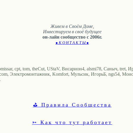
Живем в Своём Доме,
Инвестируем в своё будущее
он-лайн сообщество с 2006г.
● К О Н Т А К Т Ы ●
sar, cpt, tom, theCut, UStaV, Висариoн4, alsmi78, Саныч, tret, И
ailcom, Электромонтажник, Komfort, Мульсик, ИгорьБ, ngs54, Моисей,
…
⛳ Правила Сообщества
➳ Как что тут работает