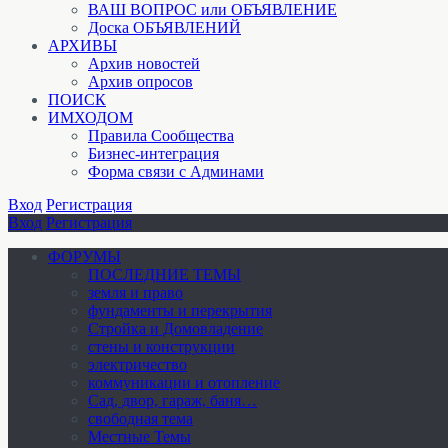
ВАШ ВОПРОС или ОБЪЯВЛЕНИЕ
Доска ОБЪЯВЛЕНИЙ
АРХИВЫ
Архив новостей
Архив опросов
ПОИСК
ИМХОДОМ
Правила Сообщества
Бизнес-интеграция
Форма связи с Админами
Вход
Регистрация
Вход
Регистрация
ФОРУМЫ
ПОСЛЕДНИЕ ТЕМЫ
земля и право
фундаменты и перекрытия
Стройка и Домовладение
стены и конструкции
электричество
коммуникации и отопление
Cад, двор, гараж, баня…
свободная тема
Местные Темы