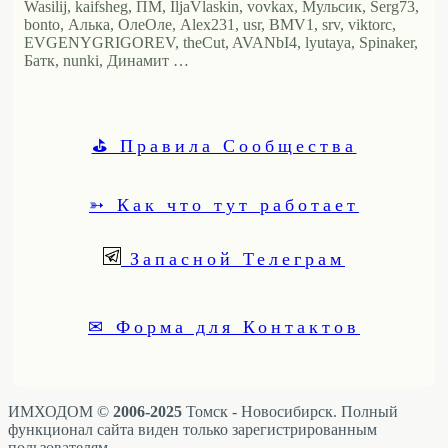
Wasilij, kaifsheg, ПМ, IljaVlaskin, vovkax, Мульсик, Serg73,
bonto, Алька, ОлеОле, Alex231, usr, BMV1, srv, viktorc,
EVGENYGRIGOREV, theCut, AVANbI4, lyutaya, Spinaker,
Батк, nunki, Динамит …
⛳ Правила Сообщества
➳ Как что тут работает
Запасной Телеграм
✉ Форма для Контактов
ИМХОДОМ ©
2006-2025
Томск - Новосибирск. Полный
функционал сайта виден только зарегистрированным
пользователям.