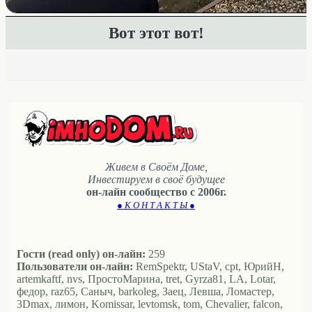
Вот этот вот!
Живем в Своём Доме,
Инвестируем в своё будущее
он-лайн сообщество с 2006г.
● К О Н Т А К Т Ы ●
Гости (read only) он-лайн:
259
Пользователи он-лайн:
RemSpektr, UStaV, cpt, ЮрийН,
artemkaftf, nvs, ПростоМарина, tret, Gyrza81, LA, Lotar,
федор, raz65, Саныч, barkoleg, Заец, Левша, Ломастер,
3Dmax, лимон, Komissar, levtomsk, tom, Chevalier, falcon,