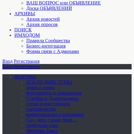
ВАШ ВОПРОС или ОБЪЯВЛЕНИЕ
Доска ОБЪЯВЛЕНИЙ
АРХИВЫ
Архив новостей
Архив опросов
ПОИСК
ИМХОДОМ
Правила Сообщества
Бизнес-интеграция
Форма связи с Админами
Вход
Регистрация
Вход
Регистрация
ФОРУМЫ
ПОСЛЕДНИЕ ТЕМЫ
земля и право
фундаменты и перекрытия
Стройка и Домовладение
стены и конструкции
электричество
коммуникации и отопление
Cад, двор, гараж, баня…
свободная тема
Местные Темы