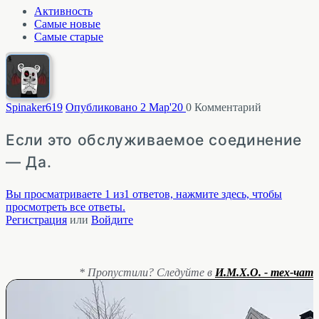
Активность
Самые новые
Самые старые
Spinaker
619
Опубликовано 2 Мар'20
0
Комментарий
Если это обслуживаемое соединение
— Да.
Вы просматриваете 1 из1 ответов, нажмите здесь, чтобы
просмотреть все ответы.
Регистрация
или
Войдите
* Пропустили? Следуйте в
И.М.Х.О. - тех-чат