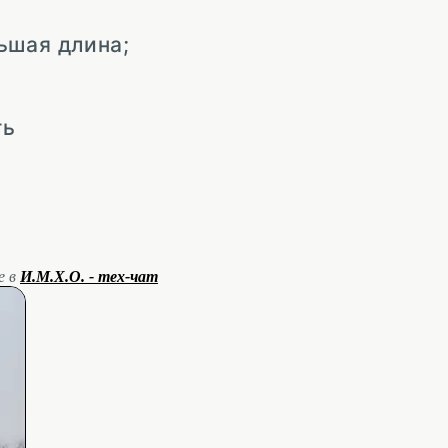
ьшая длина;
ть
е в
И.М.Х.О. - тех-чат