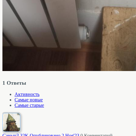
1
Ответы
Активность
Самые новые
Самые старые
Саныч
3.32K
Опубликовано 2 Ноя'23
0
Комментарий