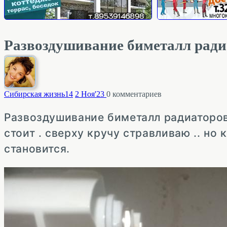
Развоздушивание биметалл ради
Сибирская жизнь
14
2 Ноя'23
0
комментариев
Развоздушивание биметалл радиаторов.
стоит . сверху кручу стравливаю .. но 
становится.