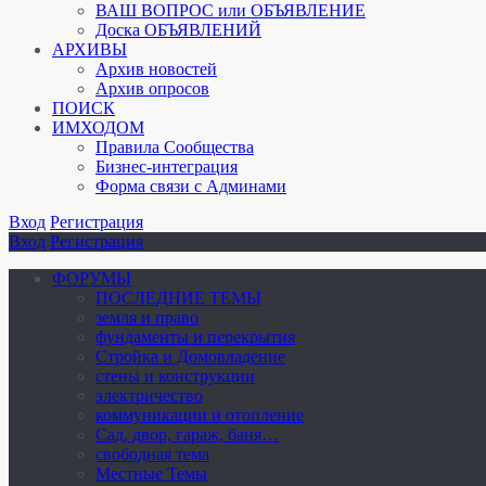
ВАШ ВОПРОС или ОБЪЯВЛЕНИЕ
Доска ОБЪЯВЛЕНИЙ
АРХИВЫ
Архив новостей
Архив опросов
ПОИСК
ИМХОДОМ
Правила Сообщества
Бизнес-интеграция
Форма связи с Админами
Вход
Регистрация
Вход
Регистрация
ФОРУМЫ
ПОСЛЕДНИЕ ТЕМЫ
земля и право
фундаменты и перекрытия
Стройка и Домовладение
стены и конструкции
электричество
коммуникации и отопление
Cад, двор, гараж, баня…
свободная тема
Местные Темы