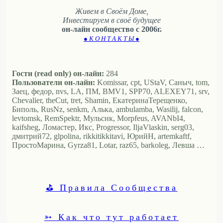
Живем в Своём Доме,
Инвестируем в своё будущее
он-лайн сообщество с 2006г.
● К О Н Т А К Т Ы ●
Гости (read only) он-лайн:
284
Пользователи он-лайн:
Komissar, cpt, UStaV, Саныч, tom,
Заец, федор, nvs, LA, ПМ, BMV1, SPP70, ALEXEY71, srv,
Chevalier, theCut, tret, Shamin, ЕкатеринаТерещенко,
Биполь, RusNz, senkm, Алька, ambulamba, Wasilij, falcon,
levtomsk, RemSpektr, Мульсик, Morpfeus, AVANbI4,
kaifsheg, Ломастер, Икс, Progressor, IljaVlaskin, serg03,
дмитрий72, glpolina, rikkitikkitavi, ЮрийН, artemkaftf,
ПростоМарина, Gyrza81, Lotar, raz65, barkoleg, Левша …
⛳ Правила Сообщества
➳ Как что тут работает