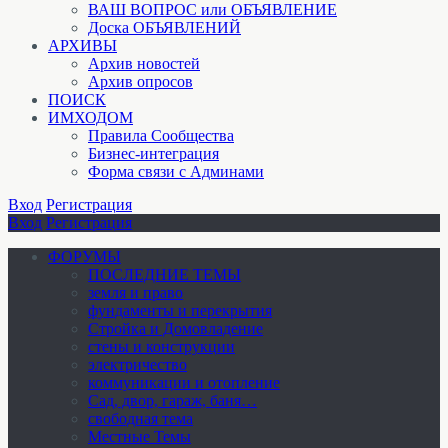
ВАШ ВОПРОС или ОБЪЯВЛЕНИЕ
Доска ОБЪЯВЛЕНИЙ
АРХИВЫ
Архив новостей
Архив опросов
ПОИСК
ИМХОДОМ
Правила Сообщества
Бизнес-интеграция
Форма связи с Админами
Вход
Регистрация
Вход
Регистрация
ФОРУМЫ
ПОСЛЕДНИЕ ТЕМЫ
земля и право
фундаменты и перекрытия
Стройка и Домовладение
стены и конструкции
электричество
коммуникации и отопление
Cад, двор, гараж, баня…
свободная тема
Местные Темы