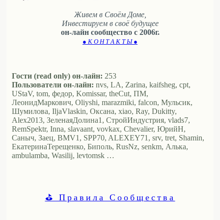
Живем в Своём Доме,
Инвестируем в своё будущее
он-лайн сообщество с 2006г.
● К О Н Т А К Т Ы ●
Гости (read only) он-лайн:
253
Пользователи он-лайн:
nvs, LA, Zarina, kaifsheg, cpt,
UStaV, tom, федор, Komissar, theCut, ПМ,
ЛеонидМаркович, Oliyshi, marazmiki, falcon, Мульсик,
Шумилова, IljaVlaskin, Оксана, xiao, Ray, Dukitty,
Alex2013, ЗеленаяДолина1, СтройИндустрия, vlads7,
RemSpektr, Inna, slavaant, vovkax, Chevalier, ЮрийН,
Саныч, Заец, BMV1, SPP70, ALEXEY71, srv, tret, Shamin,
ЕкатеринаТерещенко, Биполь, RusNz, senkm, Алька,
ambulamba, Wasilij, levtomsk …
⛳ Правила Сообщества