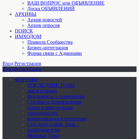
ВАШ ВОПРОС или ОБЪЯВЛЕНИЕ
Доска ОБЪЯВЛЕНИЙ
АРХИВЫ
Архив новостей
Архив опросов
ПОИСК
ИМХОДОМ
Правила Сообщества
Бизнес-интеграция
Форма связи с Админами
Вход
Регистрация
Вход
Регистрация
ФОРУМЫ
ПОСЛЕДНИЕ ТЕМЫ
земля и право
фундаменты и перекрытия
Стройка и Домовладение
стены и конструкции
электричество
коммуникации и отопление
Cад, двор, гараж, баня…
свободная тема
Местные Темы