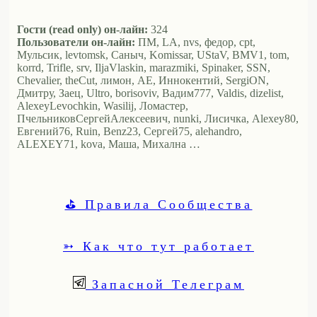
Гости (read only) он-лайн:
324
Пользователи он-лайн:
ПМ, LA, nvs, федор, cpt,
Мульсик, levtomsk, Саныч, Komissar, UStaV, BMV1, tom,
korrd, Trifle, srv, IljaVlaskin, marazmiki, Spinaker, SSN,
Chevalier, theCut, лимон, АЕ, Иннокентий, SergiON,
Дмитру, Заец, Ultro, borisoviv, Вадим777, Valdis, dizelist,
AlexeyLevochkin, Wasilij, Ломастер,
ПчельниковСергейАлексеевич, nunki, Лисичка, Alexey80,
Евгений76, Ruin, Benz23, Сергей75, alehandro,
ALEXEY71, kova, Маша, Михална …
⛳ Правила Сообщества
➳ Как что тут работает
Запасной Телеграм