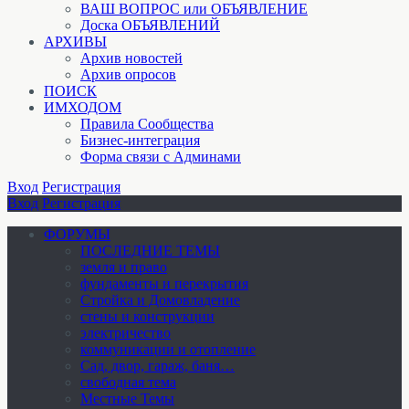
ВАШ ВОПРОС или ОБЪЯВЛЕНИЕ
Доска ОБЪЯВЛЕНИЙ
АРХИВЫ
Архив новостей
Архив опросов
ПОИСК
ИМХОДОМ
Правила Сообщества
Бизнес-интеграция
Форма связи с Админами
Вход
Регистрация
Вход
Регистрация
ФОРУМЫ
ПОСЛЕДНИЕ ТЕМЫ
земля и право
фундаменты и перекрытия
Стройка и Домовладение
стены и конструкции
электричество
коммуникации и отопление
Cад, двор, гараж, баня…
свободная тема
Местные Темы