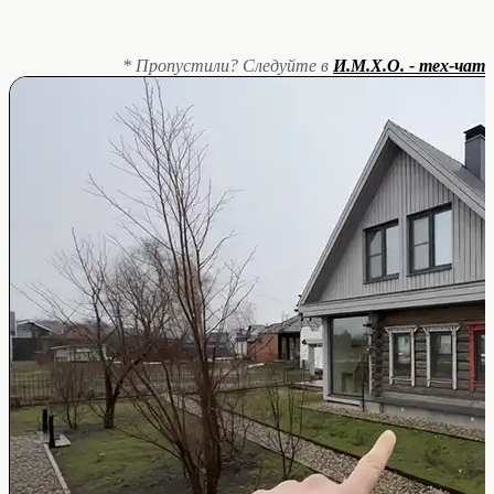
* Пропустили? Следуйте в
И.М.Х.О. - тех-чат