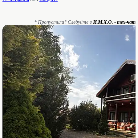
* Пропустили? Следуйте в
И.М.Х.О. - тех-чат