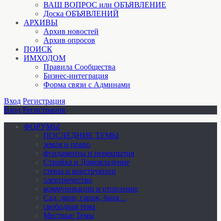
ВАШ ВОПРОС или ОБЪЯВЛЕНИЕ
Доска ОБЪЯВЛЕНИЙ
АРХИВЫ
Архив новостей
Архив опросов
ПОИСК
ИМХОДОМ
Правила Сообщества
Бизнес-интеграция
Форма связи с Админами
Вход
Регистрация
Вход
Регистрация
ФОРУМЫ
ПОСЛЕДНИЕ ТЕМЫ
земля и право
фундаменты и перекрытия
Стройка и Домовладение
стены и конструкции
электричество
коммуникации и отопление
Cад, двор, гараж, баня…
свободная тема
Местные Темы