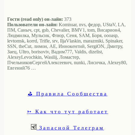
Гости (read only) он-лайн:
373
Пользователи он-лайн:
Komissar, nvs, федор, UStaV, LA,
ПМ, Саныч, cpt, gsb, Chevalier, BMV1, tom, Висариoн4,
Людмилка, Мульсик, Флюр, Сеня, SAM, Боря, oooasp,
levtomsk, korrd, Trifle, srv, IljaVlaskin, marazmiki, Spinaker,
SSN, theCut, лимон, АЕ, Иннокентий, SergiON, Дмитру,
Заец, Ultro, borisoviv, Вадим777, Valdis, dizelist,
AlexeyLevochkin, Wasilij, Ломастер,
ПчельниковСергейАлексеевич, nunki, Лисичка, Alexey80,
Евгений76 …
⛳ Правила Сообщества
➳ Как что тут работает
Запасной Телеграм