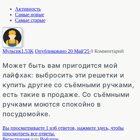
Активность
Самые новые
Самые старые
Мульсик
1.53K
Опубликовано 20 Май'25
0
Комментарий
Может быть вам пригодится мой
лайфхак: выбросить эти решетки и
купить другие со съёмными ручками,
есть такие в продаже. Со съёмными
ручками моются спокойно в
посудомойке.
Вы просматриваете 1 из6 ответов, нажмите здесь, чтобы
просмотреть все ответы.
Регистрация
или
Войдите