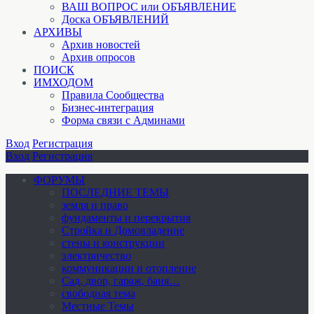
ВАШ ВОПРОС или ОБЪЯВЛЕНИЕ
Доска ОБЪЯВЛЕНИЙ
АРХИВЫ
Архив новостей
Архив опросов
ПОИСК
ИМХОДОМ
Правила Сообщества
Бизнес-интеграция
Форма связи с Админами
Вход
Регистрация
Вход
Регистрация
ФОРУМЫ
ПОСЛЕДНИЕ ТЕМЫ
земля и право
фундаменты и перекрытия
Стройка и Домовладение
стены и конструкции
электричество
коммуникации и отопление
Cад, двор, гараж, баня…
свободная тема
Местные Темы