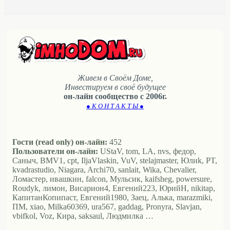
Живем в Своём Доме,
Инвестируем в своё будущее
он-лайн сообщество с 2006г.
● К О Н Т А К Т Ы ●
Гости (read only) он-лайн:
452
Пользователи он-лайн:
UStaV, tom, LA, nvs, федор,
Саныч, BMV1, cpt, IljaVlaskin, VuV, stelajmaster, Юлиk, PT,
kvadrastudio, Niagara, Archi70, sanlait, Wika, Chevalier,
Ломастер, ивашкин, falcon, Мульсик, kaifsheg, powersure,
Roudyk, лимон, Висариoн4, Евгений223, ЮрийН, nikitap,
КапитанКопипаст, Евгений1980, Заец, Алька, marazmiki,
ПМ, xiao, Milka60369, ura567, gaddag, Pronyra, Slavjan,
vbifkol, Voz, Кира, saksaul, Людмилка …