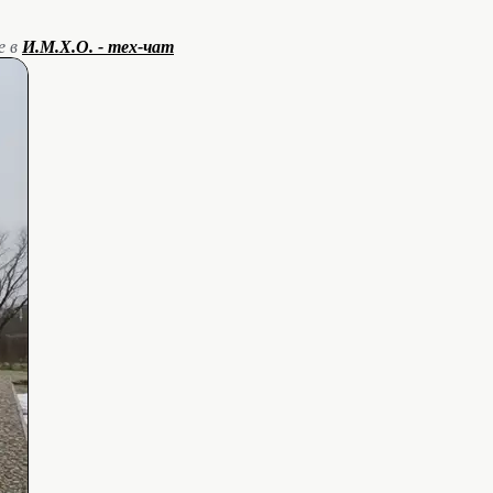
е в
И.М.Х.О. - тех-чат