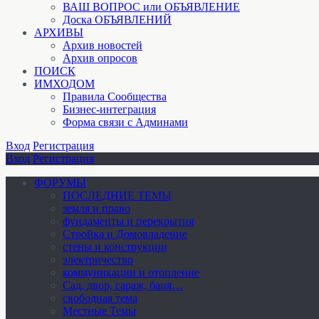
ВАШ ВОПРОС или ОБЪЯВЛЕНИЕ
Доска ОБЪЯВЛЕНИЙ
АРХИВЫ
Архив новостей
Архив опросов
ПОИСК
ИМХОДОМ
Правила Сообщества
Бизнес-интеграция
Форма связи с Админами
Вход
Регистрация
Вход
Регистрация
ФОРУМЫ
ПОСЛЕДНИЕ ТЕМЫ
земля и право
фундаменты и перекрытия
Стройка и Домовладение
стены и конструкции
электричество
коммуникации и отопление
Cад, двор, гараж, баня…
свободная тема
Местные Темы