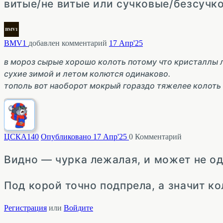
витые/не витые или сучковые/безсучк
BMV1
добавлен комментарий
17 Апр'25
в мороз сырые хорошо колоть потому что кристаллы л
сухие зимой и летом колются одинаково.
тополь вот наоборот мокрый гораздо тяжелее колоть
ЦСКА
140
Опубликовано 17 Апр'25
0
Комментарий
Видно — чурка лежалая, и может не од
Под корой точно подпрела, а значит к
Регистрация
или
Войдите