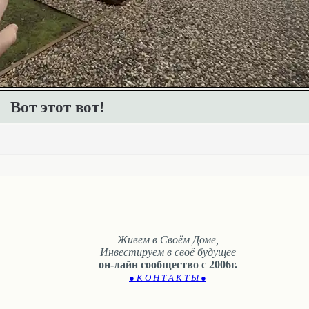
Вот этот вот!
Живем в Своём Доме,
Инвестируем в своё будущее
он-лайн сообщество с 2006г.
● К О Н Т А К Т Ы ●