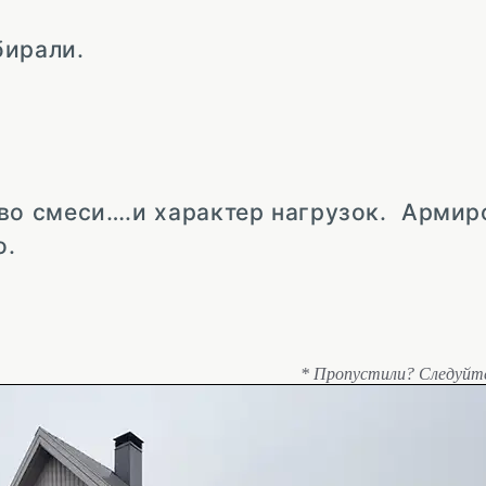
бирали.
о смеси….и характер нагрузок. Армир
о.
* Пропустили? Следуйт