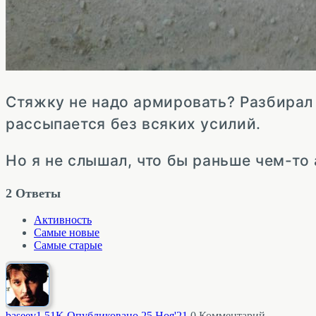
Стяжку не надо армировать? Разбирал 
рассыпается без всяких усилий.
Но я не слышал, что бы раньше чем-то 
2
Ответы
Активность
Самые новые
Самые старые
baseev
1.51K
Опубликовано 25 Ноя'21
0
Комментарий