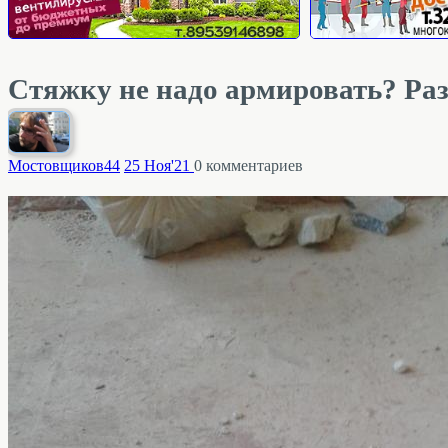
Стяжку не надо армировать? Раз
Мостовщиков
44
25 Ноя'21
0
комментариев