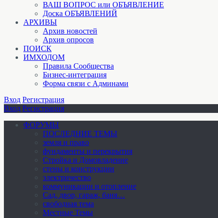
ВАШ ВОПРОС или ОБЪЯВЛЕНИЕ
Доска ОБЪЯВЛЕНИЙ
АРХИВЫ
Архив новостей
Архив опросов
ПОИСК
ИМХОДОМ
Правила Сообщества
Бизнес-интеграция
Форма связи с Админами
Вход
Регистрация
Вход
Регистрация
ФОРУМЫ
ПОСЛЕДНИЕ ТЕМЫ
земля и право
фундаменты и перекрытия
Стройка и Домовладение
стены и конструкции
электричество
коммуникации и отопление
Cад, двор, гараж, баня…
свободная тема
Местные Темы