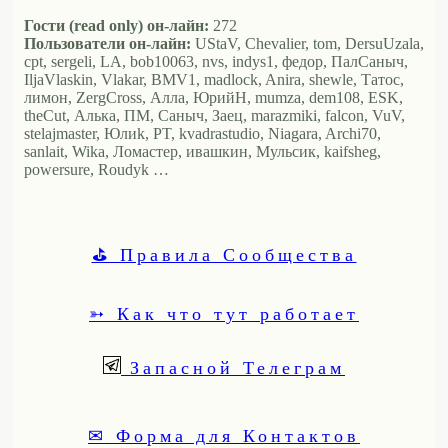
Гости (read only) он-лайн:
272
Пользователи он-лайн:
UStaV, Chevalier, tom, DersuUzala,
cpt, sergeli, LA, bob10063, nvs, indys1, федор, ПалСаныч,
IljaVlaskin, Vlakar, BMV1, madlock, Anira, shewle, Татос,
лимон, ZergCross, Алла, ЮрийН, mumza, dem108, ESK,
theCut, Алька, ПМ, Саныч, Заец, marazmiki, falcon, VuV,
stelajmaster, Юлиk, PT, kvadrastudio, Niagara, Archi70,
sanlait, Wika, Ломастер, ивашкин, Мульсик, kaifsheg,
powersure, Roudyk …
⛳ Правила Сообщества
➳ Как что тут работает
Запасной Телеграм
✉ Форма для Контактов