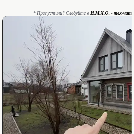
* Пропустили? Следуйте в
И.М.Х.О. - тех-чат