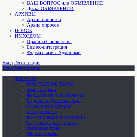
ВАШ ВОПРОС или ОБЪЯВЛЕНИЕ
Доска ОБЪЯВЛЕНИЙ
АРХИВЫ
Архив новостей
Архив опросов
ПОИСК
ИМХОДОМ
Правила Сообщества
Бизнес-интеграция
Форма связи с Админами
Вход
Регистрация
Вход
Регистрация
ФОРУМЫ
ПОСЛЕДНИЕ ТЕМЫ
земля и право
фундаменты и перекрытия
Стройка и Домовладение
стены и конструкции
электричество
коммуникации и отопление
Cад, двор, гараж, баня…
свободная тема
Местные Темы