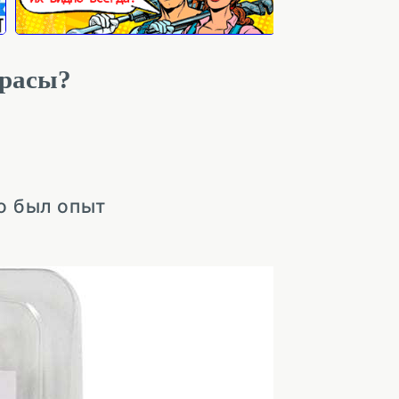
ррасы?
о был опыт