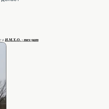
е в
И.М.Х.О. - тех-чат