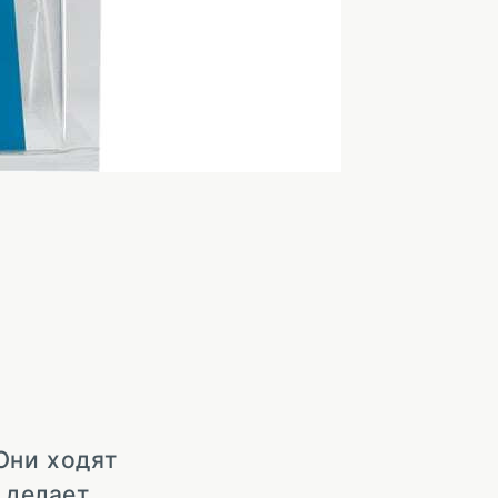
 Они ходят
 делает