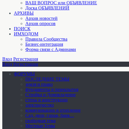
ВАШ ВОПРОС или ОБЪЯВЛЕНИЕ
Доска ОБЪЯВЛЕНИЙ
АРХИВЫ
Архив новостей
Архив опросов
ПОИСК
ИМХОДОМ
Правила Сообщества
Бизнес-интеграция
Форма связи с Админами
Вход
Регистрация
Вход
Регистрация
ФОРУМЫ
ПОСЛЕДНИЕ ТЕМЫ
земля и право
фундаменты и перекрытия
Стройка и Домовладение
стены и конструкции
электричество
коммуникации и отопление
Cад, двор, гараж, баня…
свободная тема
Местные Темы