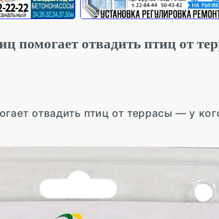
иц помогает отвадить птиц от те
огает отвадить птиц от террасы — у ког