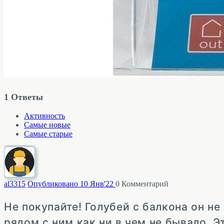
1
Ответы
Активность
Самые новые
Самые старые
al33
15
Опубликовано 10 Янв'22
0
Комментарий
Не покупайте! Голубей с балкона он не 
рядом с ним как ни в чем не бывало. Э