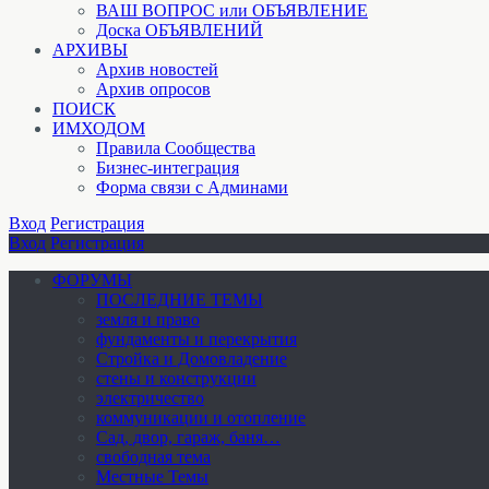
ВАШ ВОПРОС или ОБЪЯВЛЕНИЕ
Доска ОБЪЯВЛЕНИЙ
АРХИВЫ
Архив новостей
Архив опросов
ПОИСК
ИМХОДОМ
Правила Сообщества
Бизнес-интеграция
Форма связи с Админами
Вход
Регистрация
Вход
Регистрация
ФОРУМЫ
ПОСЛЕДНИЕ ТЕМЫ
земля и право
фундаменты и перекрытия
Стройка и Домовладение
стены и конструкции
электричество
коммуникации и отопление
Cад, двор, гараж, баня…
свободная тема
Местные Темы