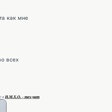
та как мне
во всех
е в
И.М.Х.О. - тех-чат