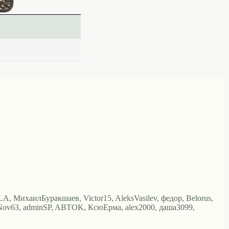
, LA, МихаилБуракшаев, Victor15, AleksVasilev, федор, Belorus,
lga, Nov63, adminSP, ABTOK, КсюЕрма, alex2000, даша3099,