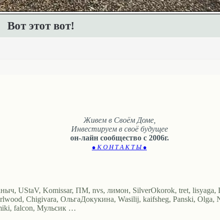
Вот этот вот!
Живем в Своём Доме,
Инвестируем в своё будущее
он-лайн сообщество с 2006г.
● К О Н Т А К Т Ы ●
аныч, UStaV, Komissar, ПМ, nvs, лимон, SilverOkorok, tret, lisyaga
, carlwood, Chigivara, ОльгаДокукина, Wasilij, kaifsheg, Panski, O
iki, falcon, Мульсик …