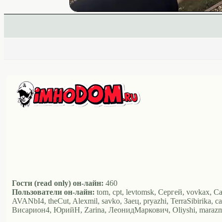
Гости (read only) он-лайн:
460
Пользователи он-лайн:
tom, cpt, levtomsk, Сергей, vovkax, С
AVANbI4, theCut, Alexmil, savko, Заец, pryazhi, TerraSibirika
Висариoн4, ЮрийН, Zarina, ЛеонидМаркович, Oliyshi, marazm