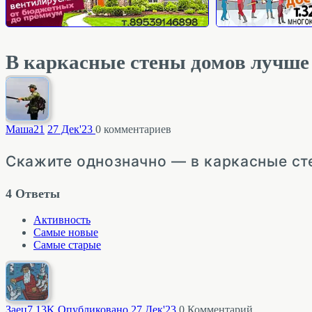
В каркасные стены домов лучше
Маша
21
27 Дек'23
0
комментариев
Скажите однозначно — в каркасные ст
4
Ответы
Активность
Самые новые
Самые старые
Заец
7.13K
Опубликовано 27 Дек'23
0
Комментарий