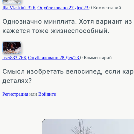
Ilja Vlaskin
2.32K
Опубликовано 27 Дек'23
0
Комментарий
Однозначно минплита. Хотя вариант из
кажется тоже жизнеспособный.
user83
3.76K
Опубликовано 28 Дек'23
0
Комментарий
Смысл изобретать велосипед, если кар
деталях?
Регистрация
или
Войдите