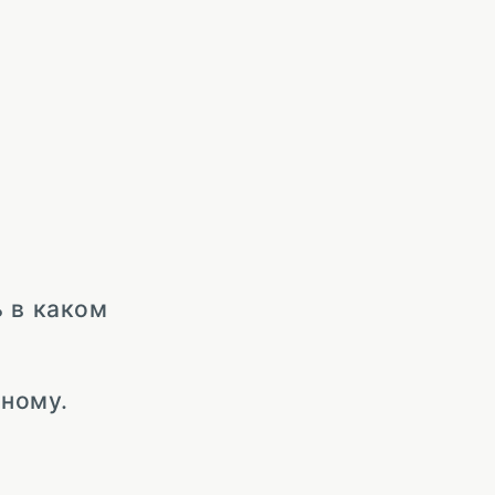
ь в каком
зному.