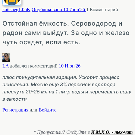
kaifsheg
1.05K
Опубликовано 10 Июн'26
1
Комментарий
Отстойная ёмкость. Сероводород и
радон сами выйдут. За одно и железо
чуть осядет, если есть.
LA
добавлен комментарий
10 Июн'26
плюс принудительная аэрация. Ускорит процесс
окисления. Можно еще 3% перекиси водорода
плеснуть 20-25 мл на 1 литр воды и перемешать воду
в емкости
Регистрация
или
Войдите
* Пропустили? Следуйте в
И.М.Х.О. - тех-чат