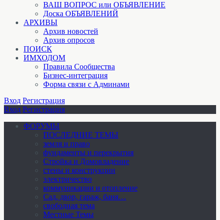
ВАШ ВОПРОС или ОБЪЯВЛЕНИЕ
Доска ОБЪЯВЛЕНИЙ
АРХИВЫ
Архив новостей
Архив опросов
ПОИСК
ИМХОДОМ
Правила Сообщества
Бизнес-интеграция
Форма связи с Админами
Вход
Регистрация
Вход
Регистрация
ФОРУМЫ
ПОСЛЕДНИЕ ТЕМЫ
земля и право
фундаменты и перекрытия
Стройка и Домовладение
стены и конструкции
электричество
коммуникации и отопление
Cад, двор, гараж, баня…
свободная тема
Местные Темы