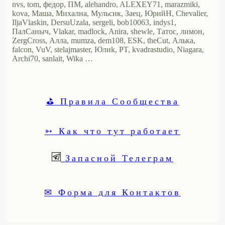
nvs, tom, федор, ПМ, alehandro, ALEXEY71, marazmiki,
kova, Маша, Михална, Мульсик, Заец, ЮрийН, Chevalier,
IljaVlaskin, DersuUzala, sergeli, bob10063, indys1,
ПалСаныч, Vlakar, madlock, Anira, shewle, Татос, лимон,
ZergCross, Алла, mumza, dem108, ESK, theCut, Алька,
falcon, VuV, stelajmaster, Юлиk, PT, kvadrastudio, Niagara,
Archi70, sanlait, Wika …
⛳ Правила Сообщества
➳ Как что тут работает
Запасной Телеграм
✉ Форма для Контактов