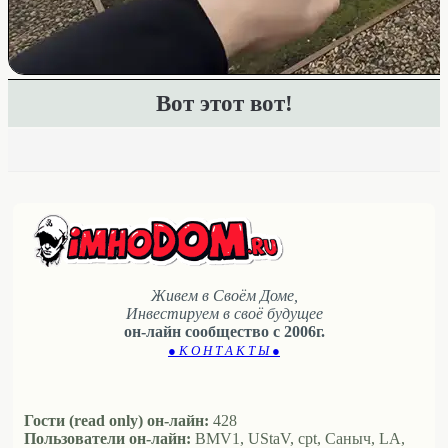
Вот этот вот!
Живем в Своём Доме,
Инвестируем в своё будущее
он-лайн сообщество с 2006г.
● К О Н Т А К Т Ы ●
Гости (read only) он-лайн:
428
Пользователи он-лайн:
BMV1, UStaV, cpt, Саныч, LA,