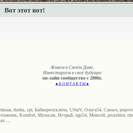
Вот этот вот!
Живем в Своём Доме,
Инвестируем в своё будущее
он-лайн сообщество с 2006г.
● К О Н Т А К Т Ы ●
sar, dusha, cpt, Байкеризсклепа, UStaV, Ольга54, Саныч, popovd, В
тажник, Komfort, Мульсик, ИгорьБ, ngs54, Моисей, prozektor, rinch
vkax …