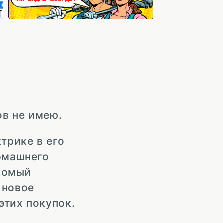
ов не имею.
трике в его
домашнего
акомый
 новое
этих покупок.