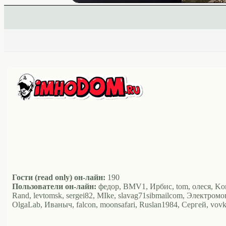
Гости (read only) он-лайн:
190
Пользователи он-лайн:
федор, BMV1, Ирбис, tom, олеся, Komis
Rand, levtomsk, sergei82, MIke, slavag71sibmailcom, Электромон
OlgaLab, Иваныч, falcon, moonsafari, Ruslan1984, Сергей, vo