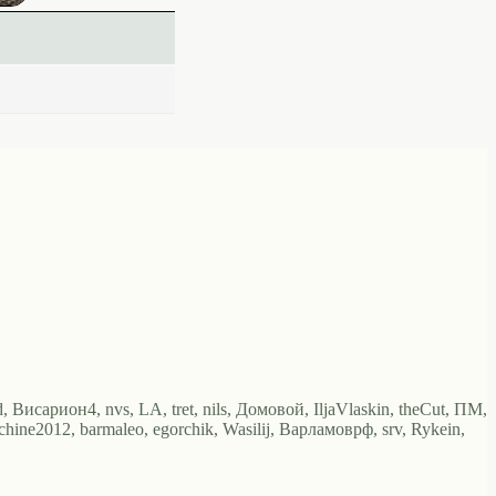
исариoн4, nvs, LA, tret, nils, Домовой, IljaVlaskin, theCut, ПМ,
ine2012, barmaleo, egorchik, Wasilij, Варламоврф, srv, Rykein,