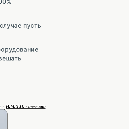
100%
случае пусть
оборудование
свешать
е в
И.М.Х.О. - тех-чат