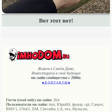
Вот этот вот!
Живем в Своём Доме,
Инвестируем в своё будущее
он-лайн сообщество с 2006г.
● К О Н Т А К Т Ы ●
Гости (read only) он-лайн:
264
Пользователи он-лайн:
tom, ЮрийН, федор, cpt, Саныч,
BMV1, UStaV, ПМ, Chevalier, LA, nvs, Мульсик,