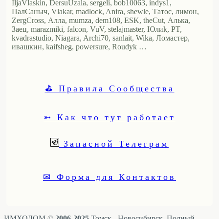
IljaVlaskin, DersuUzala, sergeli, bob10063, indys1,
ПалСаныч, Vlakar, madlock, Anira, shewle, Татос, лимон,
ZergCross, Алла, mumza, dem108, ESK, theCut, Алька,
Заец, marazmiki, falcon, VuV, stelajmaster, Юлиk, PT,
kvadrastudio, Niagara, Archi70, sanlait, Wika, Ломастер,
ивашкин, kaifsheg, powersure, Roudyk …
⛳ Правила Сообщества
➳ Как что тут работает
Запасной Телеграм
✉ Форма для Контактов
ИМХОДОМ ©
2006-2025
Томск - Новосибирск. Полный