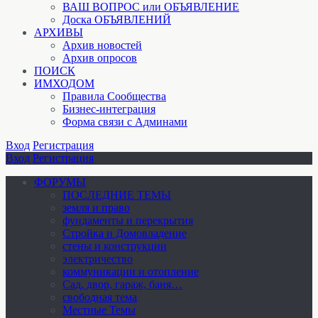
ВАШ ВОПРОС или ОБЪЯВЛЕНИЕ
Доска ОБЪЯВЛЕНИЙ
АРХИВЫ
Архив новостей
Архив опросов
ПОИСК
ИМХОДОМ
Правила Сообщества
Бизнес-интеграция
Форма связи с Админами
Вход
Регистрация
Вход
Регистрация
ФОРУМЫ
ПОСЛЕДНИЕ ТЕМЫ
земля и право
фундаменты и перекрытия
Стройка и Домовладение
стены и конструкции
электричество
коммуникации и отопление
Cад, двор, гараж, баня…
свободная тема
Местные Темы