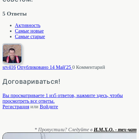
5
Ответы
Активность
Самые новые
Самые старые
srv
416
Опубликовано 14 Май'25
0
Комментарий
Договариваться!
Вы просматриваете 1 из5 ответов, нажмите здесь, чтобы
просмотреть все ответы.
Регистрация
или
Войдите
* Пропустили? Следуйте в
И.М.Х.О. - тех-чат