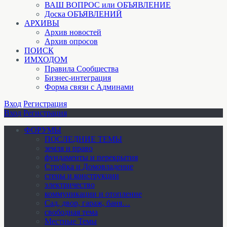
ВАШ ВОПРОС или ОБЪЯВЛЕНИЕ
Доска ОБЪЯВЛЕНИЙ
АРХИВЫ
Архив новостей
Архив опросов
ПОИСК
ИМХОДОМ
Правила Сообщества
Бизнес-интеграция
Форма связи с Админами
Вход
Регистрация
Вход
Регистрация
ФОРУМЫ
ПОСЛЕДНИЕ ТЕМЫ
земля и право
фундаменты и перекрытия
Стройка и Домовладение
стены и конструкции
электричество
коммуникации и отопление
Cад, двор, гараж, баня…
свободная тема
Местные Темы