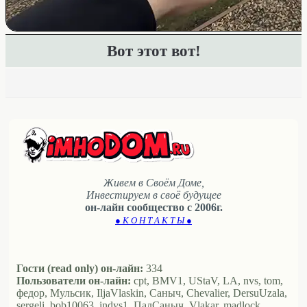
Вот этот вот!
Живем в Своём Доме,
Инвестируем в своё будущее
он-лайн сообщество с 2006г.
● К О Н Т А К Т Ы ●
Гости (read only) он-лайн:
334
Пользователи он-лайн:
cpt, BMV1, UStaV, LA, nvs, tom,
федор, Мульсик, IljaVlaskin, Саныч, Chevalier, DersuUzala,
sergeli, bob10063, indys1, ПалСаныч, Vlakar, madlock,