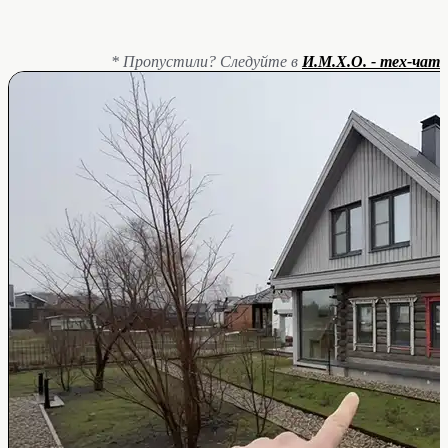
* Пропустили? Следуйте в
И.М.Х.О. - тех-чат