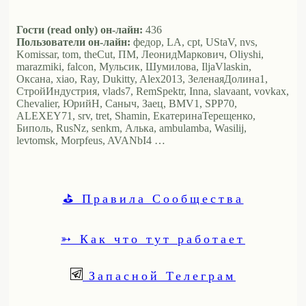
Гости (read only) он-лайн:
436
Пользователи он-лайн:
федор, LA, cpt, UStaV, nvs,
Komissar, tom, theCut, ПМ, ЛеонидМаркович, Oliyshi,
marazmiki, falcon, Мульсик, Шумилова, IljaVlaskin,
Оксана, xiao, Ray, Dukitty, Alex2013, ЗеленаяДолина1,
СтройИндустрия, vlads7, RemSpektr, Inna, slavaant, vovkax,
Chevalier, ЮрийН, Саныч, Заец, BMV1, SPP70,
ALEXEY71, srv, tret, Shamin, ЕкатеринаТерещенко,
Биполь, RusNz, senkm, Алька, ambulamba, Wasilij,
levtomsk, Morpfeus, AVANbI4 …
⛳ Правила Сообщества
➳ Как что тут работает
Запасной Телеграм