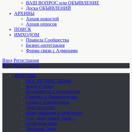
ВАШ ВОПРОС или ОБЪЯВЛЕНИЕ
Доска ОБЪЯВЛЕНИЙ
АРХИВЫ
Архив новостей
Архив опросов
ПОИСК
ИМХОДОМ
Правила Сообщества
Бизнес-интеграция
Форма связи с Админами
Вход
Регистрация
Вход
Регистрация
ФОРУМЫ
ПОСЛЕДНИЕ ТЕМЫ
земля и право
фундаменты и перекрытия
Стройка и Домовладение
стены и конструкции
электричество
коммуникации и отопление
Cад, двор, гараж, баня…
свободная тема
Местные Темы