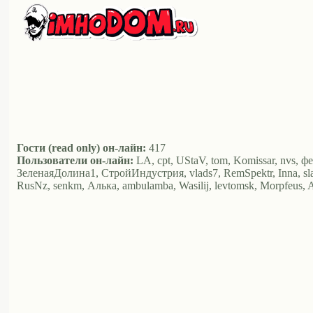
Гости (read only) он-лайн:
417
Пользователи он-лайн:
LA, cpt, UStaV, tom, Komissar, nvs, ф
ЗеленаяДолина1, СтройИндустрия, vlads7, RemSpektr, Inna, sl
RusNz, senkm, Алька, ambulamba, Wasilij, levtomsk, Morpfeus