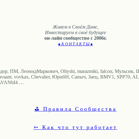
Живем в Своём Доме,
Инвестируем в своё будущее
он-лайн сообщество с 2006г.
● К О Н Т А К Т Ы ●
едор, ПМ, ЛеонидМаркович, Oliyshi, marazmiki, falcon, Мульсик, Шу
avaant, vovkax, Chevalier, ЮрийН, Саныч, Заец, BMV1, SPP70, ALE
, AVANbI4 …
⛳ Правила Сообщества
➳ Как что тут работает