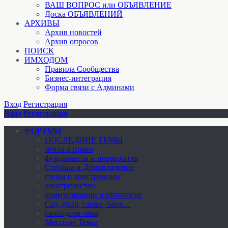
ВАШ ВОПРОС или ОБЪЯВЛЕНИЕ
Доска ОБЪЯВЛЕНИЙ
АРХИВЫ
Архив новостей
Архив опросов
ПОИСК
ИМХОДОМ
Правила Сообщества
Бизнес-интеграция
Форма связи с Админами
Вход
Регистрация
Вход
Регистрация
ФОРУМЫ
ПОСЛЕДНИЕ ТЕМЫ
земля и право
фундаменты и перекрытия
Стройка и Домовладение
стены и конструкции
электричество
коммуникации и отопление
Cад, двор, гараж, баня…
свободная тема
Местные Темы