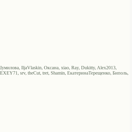
милова, IljaVlaskin, Оксана, xiao, Ray, Dukitty, Alex2013,
XEY71, srv, theCut, tret, Shamin, ЕкатеринаТерещенко, Биполь,