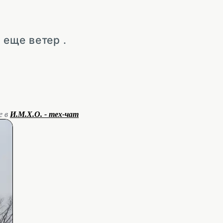
 еще ветер .
е в
И.М.Х.О. - тех-чат