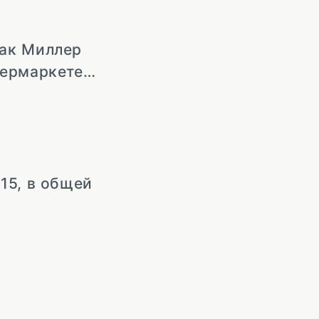
как Миллер
пермаркете…
15, в общей