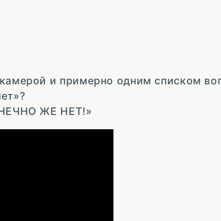
окамерой и примерно одним списком во
нет»?
ОНЕЧНО ЖЕ НЕТ!»