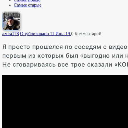
Самые старые
azora
178
Опубликовано 11 Июл'19
0
Комментарий
Я просто прошелся по соседям с виде
первым из которых был «выгодно или 
Не сговариваясь все трое сказали «К