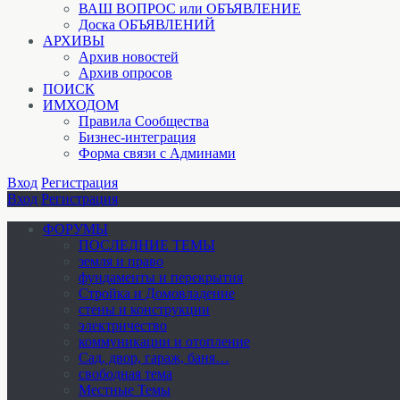
ВАШ ВОПРОС или ОБЪЯВЛЕНИЕ
Доска ОБЪЯВЛЕНИЙ
АРХИВЫ
Архив новостей
Архив опросов
ПОИСК
ИМХОДОМ
Правила Сообщества
Бизнес-интеграция
Форма связи с Админами
Вход
Регистрация
Вход
Регистрация
ФОРУМЫ
ПОСЛЕДНИЕ ТЕМЫ
земля и право
фундаменты и перекрытия
Стройка и Домовладение
стены и конструкции
электричество
коммуникации и отопление
Cад, двор, гараж, баня…
свободная тема
Местные Темы